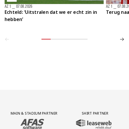
AZ 1
⎯
07.08.2026
AZ 1
⎯
07.08.2
Echteld: ‘Uitstralen dat we er echt zin in
Terug naa
hebben’
Partner Logos Grid
MAIN & STADIUM PARTNER
SHIRT PARTNER
BEZOEK ONZE MAIN & STADIUM PARTNER AFAS SOFTWARE
BEZOEK ONZE SHIRT PARTNER LEAS