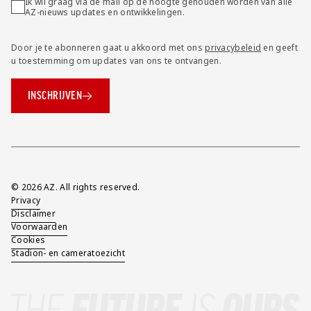
Ik wil graag via de mail op de hoogte gehouden worden van alle
AZ-nieuws updates en ontwikkelingen.
Door je te abonneren gaat u akkoord met ons
privacybeleid
en geeft
u toestemming om updates van ons te ontvangen.
INSCHRIJVEN
Overig
© 2026 AZ. All rights reserved.
Privacy
Disclaimer
Voorwaarden
Cookies
Stadion- en cameratoezicht