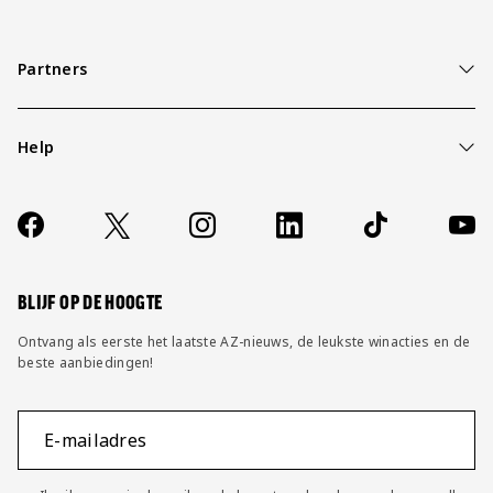
Partners
Help
Over ons
Contact
Socials
https://www.facebook.com/AZAlkmaar
X
Instagram
LinkedIn
TikTok
YouT
FAQ
Wijzig privacy instellingen
BLIJF OP DE HOOGTE
Ontvang als eerste het laatste AZ-nieuws, de leukste winacties en de
beste aanbiedingen!
E-mailadres