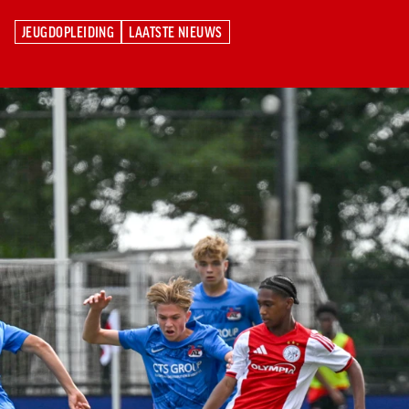
Meeting &
Seizoenarrangement
Grand Café Van
Jeugdopleiding
Nieuws
AZ 1
Over ons
Jeugdopleiding
Events
BUSINESS
Nieuws
Gaal
JEUGDOPLEIDING
LAATSTE NIEUWS
Laatste
AZ
AZ Vrouwen
Jong AZ
Historie
Grand Café Van
Lid worden
Vacatures
Over de AZ
JEUGDOPLEIDING
LAATSTE NIEUWS
Onder 19
Jong AZ
Over de
TICKETS
Nieuws
Seizoenkaart
AZ Vrouwen
Seizoenkaart
Seizoenkaart
Prijzenkast
AFAS Stadion
Gaal
Evenementen
Jeugdopleiding
Onder 17
Vrouwen
foundation
AZ 1
Nieuws
Nieuws
Nieuws
Jaarrekening
Praktische
De vriendjes
Youth League
Onder 16
Onder 17
Nieuws
LOG IN
Jong AZ
Juniorclubs
AZ
Selectie
Selectie
Selectie
Media
informatie
van AZ
Voetbalschool
Onder 15
Onder 16
Bestel nu je
Vrouwen
Wedstrijden
Wedstrijden
Wedstrijden
Onze cultuur
Kinderfeestje
AFAS
Onder 14
AZ Jeugd
AZ
seizoenkaart
Jong
Victor
Trainingscomplex
Onder 13
Jongens
Foundation
AZ Clubkaart
AZ
Nieuws
Nieuws
Onder 12
Uitregistratie
Nieuws
Onder 11
AZ Jeugd
Werken bij AZ
Resale
video's
Meiden
Praktische
AZ
informatie
Jeugdopleiding
Zet wedstrijden
AZ
in je agenda
Business
AZ Vrouwen
seizoenkaart