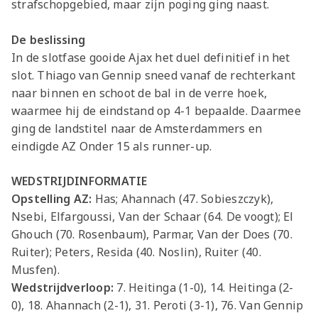
strafschopgebied, maar zijn poging ging naast.
De beslissing
In de slotfase gooide Ajax het duel definitief in het
slot. Thiago van Gennip sneed vanaf de rechterkant
naar binnen en schoot de bal in de verre hoek,
waarmee hij de eindstand op 4-1 bepaalde. Daarmee
ging de landstitel naar de Amsterdammers en
eindigde AZ Onder 15 als runner-up.
WEDSTRIJDINFORMATIE
Opstelling AZ:
Has; Ahannach (47. Sobieszczyk),
Nsebi, Elfargoussi, Van der Schaar (64. De voogt); El
Ghouch (70. Rosenbaum), Parmar, Van der Does (70.
Ruiter); Peters, Resida (40. Noslin), Ruiter (40.
Musfen).
Wedstrijdverloop:
7. Heitinga (1-0), 14. Heitinga (2-
0), 18. Ahannach (2-1), 31. Peroti (3-1), 76. Van Gennip