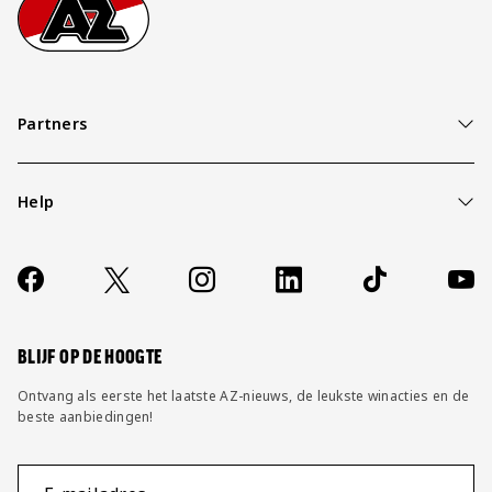
Footer
Ga naar onze homepage
Partners
Help
Over ons
Contact
Socials
https://www.facebook.com/AZAlkmaar
X
Instagram
LinkedIn
TikTok
YouT
FAQ
Wijzig privacy instellingen
BLIJF OP DE HOOGTE
Ontvang als eerste het laatste AZ-nieuws, de leukste winacties en de
beste aanbiedingen!