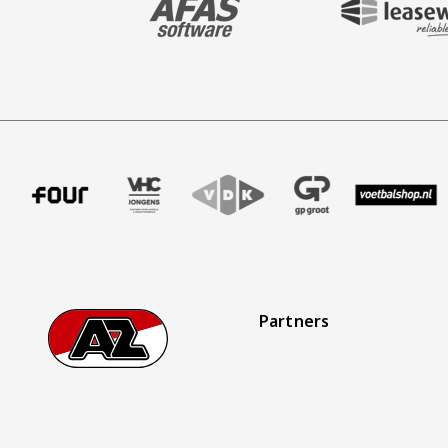
ffer uitzendbureau
tner Intal
 onze partner Four
Bezoek onze partner VHC Jongens
Partner Logos Slider
Bezoek onze partner VDK
Bezoek onze partner GP Gro
Bezoek onze partn
Bezoek on
Partners
Footer
Ga naar onze homepage