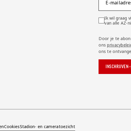
E-mailadre
Ik wil graag
van alle AZ-
Door je te abon
ons
privacybelei
ons te ontvange
INSCHRIJVEN
ok.com/AZAlkmaar
e
en
Cookies
Stadion- en cameratoezicht