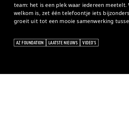
team: het is een plek waar iedereen meetelt.
welkom is, zet één telefoontje iets bijzonde
groeit uit tot een mooie samenwerking tussen
AZ FOUNDATION
LAATSTE NIEUWS
VIDEO'S
AZ FOUNDATION
LAATSTE NIEUWS
VIDEO'S