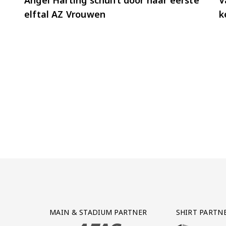
elftal AZ Vrouwen
k
Partner Logos Grid
MAIN & STADIUM PARTNER
SHIRT PARTN
BEZOEK ONZE MAIN & STADIUM PARTNER 
BEZOEK ONZE SHIR