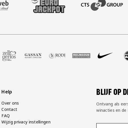
BEZOEK ONZE ACADEM
ot
er Voetbalshop
ze partner Zell Gerlos
Bezoek onze partner Gassan
Bezoek onze partner Rodi Media
Bezoek onze partner Reijngoud
Bezoek onze partner 
Bezoek onze 
Bez
BLIJF OP 
Help
Over ons
Ontvang als eer
Contact
winacties en de
FAQ
Wijzig privacy instellingen