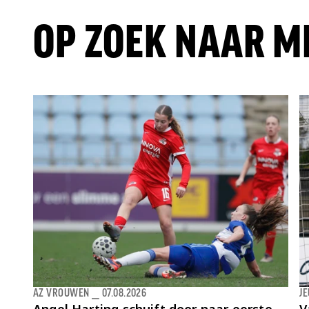
OP ZOEK NAAR M
AZ VROUWEN
⎯
07.08.2026
J
Angel Harting schuift door naar eerste
V