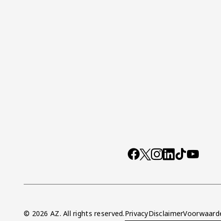
Socials
https://www.facebo
X
Instagram
LinkedIn
TikTok
YouTub
© 2026 AZ. All rights reserved.
Privacy
Disclaimer
Voorwaard
Overig