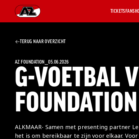
TICKETS
FANSH
Ga naar onze homepage
TERUG NAAR OVERZICHT
AZ 1
OVER
AZ
Hist
AZ FOUNDATION
⎯
05.06.2026
G-VOETBAL V
Seiz
Prij
Nieu
FOUNDATION
Jaar
Sele
Medi
Weds
Onz
ALKMAAR- Samen met presenting partner Leba
cult
het is om bereikbaar te zijn voor elkaar. Voo