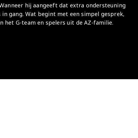
 Wanneer hij aangeeft dat extra ondersteuning
Onder 13
Praktische
Seizoenarrangement
Nieuws
Café Van
rs in gang. Wat begint met een simpel gesprek,
informatie
Nieuws
Nieuws
Gaal
Onder 12
Nieuws
 het G-team en spelers uit de AZ-familie.
video's
Zet
Onder 11
wedstrijden
AZ
in je
Jeugdopleiding
agenda
AZ
AZ Vrouwen
Business
seizoenkaart
Jong AZ
Seizoenkaart