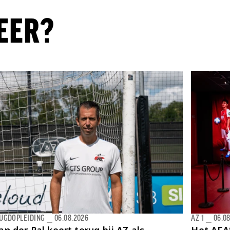
EER?
EUGDOPLEIDING
⎯
06.08.2026
AZ 1
⎯
06.0
an der Pal keert terug bij AZ als
Het AFAS