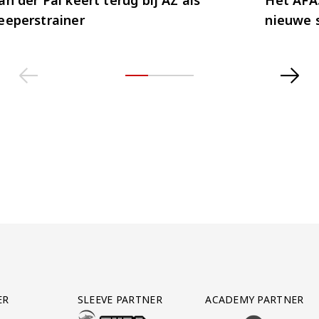
eeperstrainer
nieuwe 
ER
SLEEVE PARTNER
ACADEMY PARTNER
AFAS SOFTWARE
T PARTNER LEASEWEB
BEZOEK ONZE SLEEVE PARTNER EUROJACKPOT