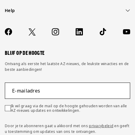
Help
Over ons
Contact
Socials
https://www.facebook.com/AZAlkmaar
X
Instagram
LinkedIn
TikTok
YouT
FAQ
Wijzig privacy instellingen
BLIJF OP DE HOOGTE
Ontvang als eerste het laatste AZ-nieuws, de leukste winacties en de
beste aanbiedingen!
E-mailadres
Ik wil graag via de mail op de hoogte gehouden worden van alle
AZ-nieuws updates en ontwikkelingen.
Door je te abonneren gaat u akkoord met ons
privacybeleid
en geeft
u toestemming om updates van ons te ontvangen.