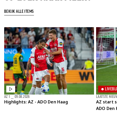
BEKIJK ALLE ITEMS
LIVEBL
AZ 1
⎯
09.08.2026
LAATSTE NIEU
Highlights: AZ - ADO Den Haag
AZ start 
ADO Den 