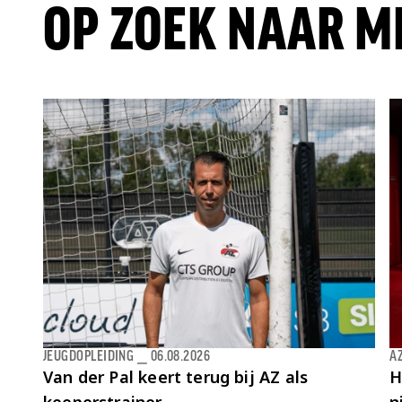
OP ZOEK NAAR M
JEUGDOPLEIDING
⎯
06.08.2026
AZ
Van der Pal keert terug bij AZ als
H
keeperstrainer
n