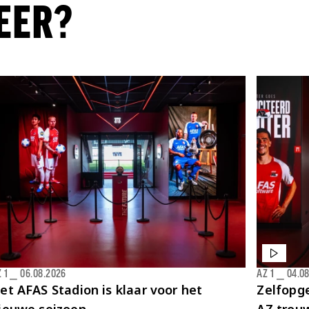
EER?
 1
⎯
06.08.2026
AZ 1
⎯
04.0
et AFAS Stadion is klaar voor het
Zelfopge
ieuwe seizoen
AZ trou