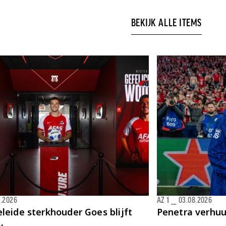
BEKIJK ALLE ITEMS
8.2026
AZ 1
⎯
03.08.2026
leide sterkhouder Goes blijft
Penetra verhu
w