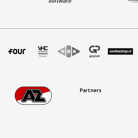
fer uitzendbureau
tner Intal
 onze partner Four
Bezoek onze partner VHC Jongens
Partner Logos Slider
Bezoek onze partner VDK
Bezoek onze partner GP Gro
Bezoek onze partn
Bezoek on
Partners
Footer
Ga naar onze homepage