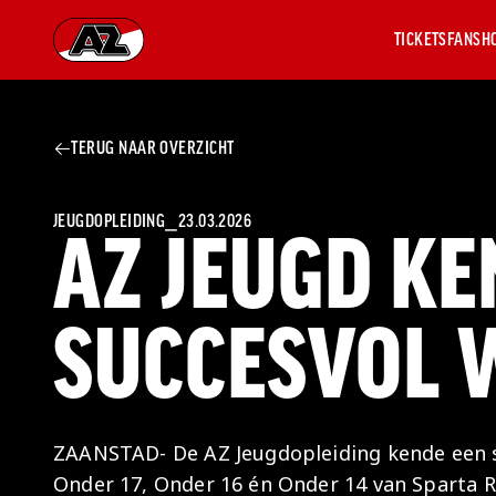
TICKETS
FANSH
Ga naar onze homepage
TERUG NAAR OVERZICHT
AZ 1
OVER
AZ
Hist
JEUGDOPLEIDING
⎯
23.03.2026
AZ JEUGD KE
Seiz
Prij
Nieu
SUCCESVOL 
Jaar
Sele
Medi
Weds
Onz
ZAANSTAD- De AZ Jeugdopleiding kende een 
cult
Onder 17, Onder 16 én Onder 14 van Sparta 