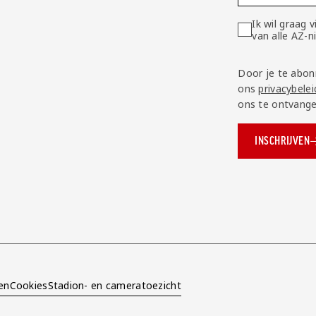
Ik wil graag
van alle AZ-
Door je te abon
ons
privacybelei
ons te ontvange
INSCHRIJVEN
ok.com/AZAlkmaar
e
en
Cookies
Stadion- en cameratoezicht