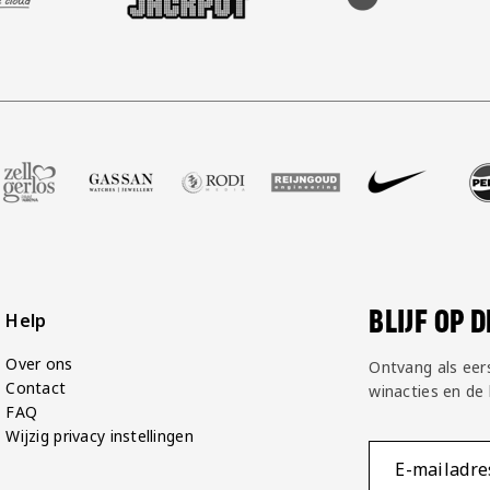
ot
er Voetbalshop
ze partner Zell Gerlos
Bezoek onze partner Gassan
Bezoek onze partner Rodi Media
Bezoek onze partner Reijngoud
Bezoek onze partner N
Bezoek onze 
Bez
BLIJF OP 
Help
Over ons
Ontvang als eer
Contact
winacties en de
FAQ
Wijzig privacy instellingen
E-mailadre