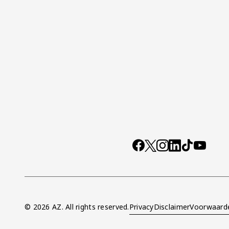
Socials
https://www.facebo
X
Instagram
LinkedIn
TikTok
YouTub
© 2026 AZ. All rights reserved.
Privacy
Disclaimer
Voorwaard
Overig