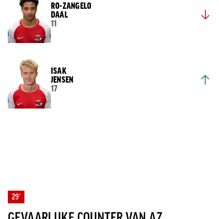
RO-ZANGELO
DAAL
11
ISAK
JENSEN
17
29'
GEVAARLIJKE COUNTER VAN AZ