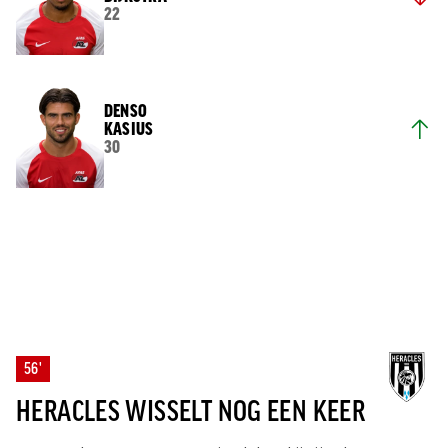
22
DENSO
KASIUS
30
56'
HERACLES WISSELT NOG EEN KEER