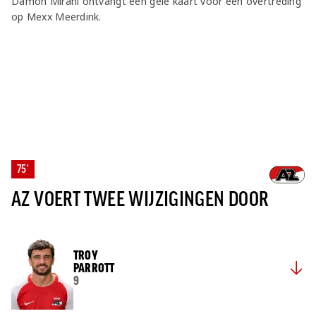
Damon Mirani ontvangt een gele kaart voor een overtreding
op Mexx Meerdink.
75'
AZ VOERT TWEE WIJZIGINGEN DOOR
TROY
PARROTT
9