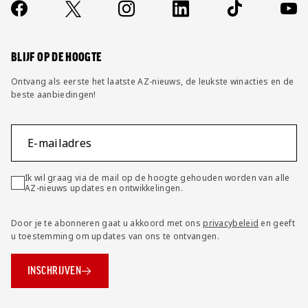
Contact
Socials
https://www.facebook.com/AZAlkmaar
X
Instagram
LinkedIn
TikTok
YouT
FAQ
Wijzig privacy instellingen
BLIJF OP DE HOOGTE
Ontvang als eerste het laatste AZ-nieuws, de leukste winacties en de
beste aanbiedingen!
E-mailadres
Ik wil graag via de mail op de hoogte gehouden worden van alle
AZ-nieuws updates en ontwikkelingen.
Door je te abonneren gaat u akkoord met ons
privacybeleid
en geeft
u toestemming om updates van ons te ontvangen.
INSCHRIJVEN