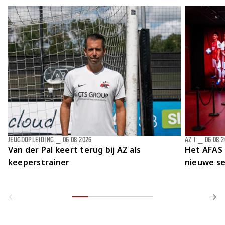
JEUGDOPLEIDING
⎯
06.08.2026
AZ 1
⎯
06.08.
Van der Pal keert terug bij AZ als
Het AFAS 
keeperstrainer
nieuwe se