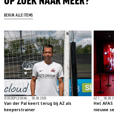
OP ZOEK NAAR MEER?
Jong AZ
Seizoenkaart
BEKIJK ALLE ITEMS
JEUGDOPLEIDING
⎯
06.08.2026
AZ 1
⎯
06.08.
Van der Pal keert terug bij AZ als
Het AFAS 
keeperstrainer
nieuwe se