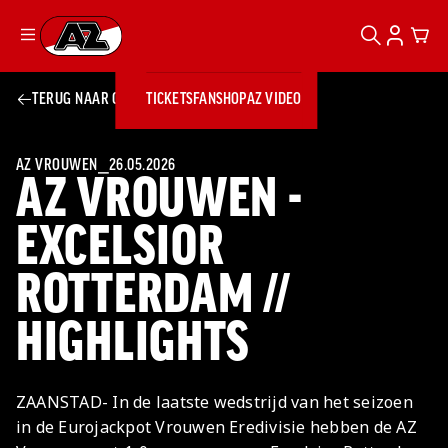
ZOEKEN
ACCOUN
CAR
Ga naar onze homepage
TERUG NAAR OVERZICHT
TICKETS
FANSHOP
AZ VIDEO
ZOEKEN
Zoeken
Sluiten
TICKETS
FANSHOP
AZ VROUWEN
⎯
26.05.2026
AZ VROUWEN -
AZ VIDEO
TICKETS
BUSINESS
BUSINESS
EXCELSIOR
ROTTERDAM //
AZ 1
AZ Business
Wat is AZ
Kees Kist
Bestel je
HIGHLIGHTS
Business?
Hospitality
Lounge
AZ
seizoenkaart
AZ Business
Georg Kessler
VROUWEN
NIEUWS
TEAMS
CLUB & FANS
JEUGDOPLEIDING
Nieuws
Exposure
Events
Lounge
Teams
ZAANSTAD- In de laatste wedstrijd van het seizoen
Partnership
JONG AZ
Losse tickets
Skybox
Club & Fans
in de Eurojackpot Vrouwen Eredivisie hebben de AZ