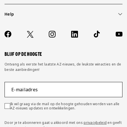
Help
Over ons
Contact
Socials
https://www.facebook.com/AZAlkmaar
X
Instagram
LinkedIn
TikTok
YouT
FAQ
Wijzig privacy instellingen
BLIJF OP DE HOOGTE
Ontvang als eerste het laatste AZ-nieuws, de leukste winacties en de
beste aanbiedingen!
E-mailadres
Ik wil graag via de mail op de hoogte gehouden worden van alle
AZ-nieuws updates en ontwikkelingen.
Door je te abonneren gaat u akkoord met ons
privacybeleid
en geeft