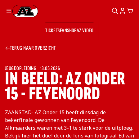
ZOEKEN
ACCOUN
CAR
Ga naar onze homepage
TICKETS
FANSHOP
AZ VIDEO
ZOEKEN
Zoeken
Sluiten
TICKETS
TERUG NAAR OVERZICHT
FANSHOP
AZ VIDEO
TICKETS
BUSINESS
BUSINESS
JEUGDOPLEIDING
⎯
13.05.2026
IN BEELD: AZ ONDER
15 - FEYENOORD
AZ 1
AZ Business
Wat is AZ
Kees Kist
Bestel je
Business?
Hospitality
Lounge
AZ
seizoenkaart
ZAANSTAD- AZ Onder 15 heeft dinsdag de
AZ Business
Georg Kessler
VROUWEN
NIEUWS
TEAMS
CLUB & FANS
JEUGDOPLEIDING
Nieuws
bekerfinale gewonnen van Feyenoord. De
Exposure
Events
Lounge
Teams
Alkmaarders waren met 3-1 te sterk voor de uitploeg.
Partnership
JONG AZ
Losse tickets
Skybox
Club & Fans
Bekijk hier het duel door de lens van fotograaf Ed van