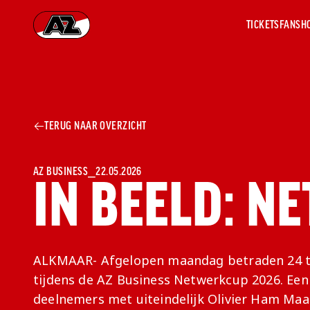
TICKETS
FANSH
Ga naar onze homepage
AZ 1
OVER
TERUG NAAR OVERZICHT
AZ
Hist
Seiz
Prij
AZ BUSINESS
⎯
22.05.2026
IN BEELD: 
Nieu
Jaar
Sele
Medi
Weds
ALKMAAR- Afgelopen maandag betraden 24 te
Onz
tijdens de AZ Business Netwerkcup 2026. Een 
cult
deelnemers met uiteindelijk Olivier Ham Maa