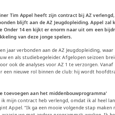
er Tim Appel heeft zijn contract bij AZ verlengd,
bonden blijft aan de AZ Jeugdopleiding. Appel zal
e Onder 14 en kijkt er enorm naar uit om een bij
kkeling van deze jonge spelers.
ien jaar verbonden aan de AZ Jeugdopleiding, waar hi
uw en als studiebegeleider. Afgelopen seizoen breid
or ook de analyses voor AZ 1 te verzorgen. Vana
r een nieuwe rol binnen de club: hij wordt hoofdt
de toevoegen aan het middenbouwprogramma'
t ik mijn contract heb verlengd, omdat ik al heel l
gint Appel. “Ik ga een mooie volgende stap maken 
, waarin we met andere programma’s werken. Ik he