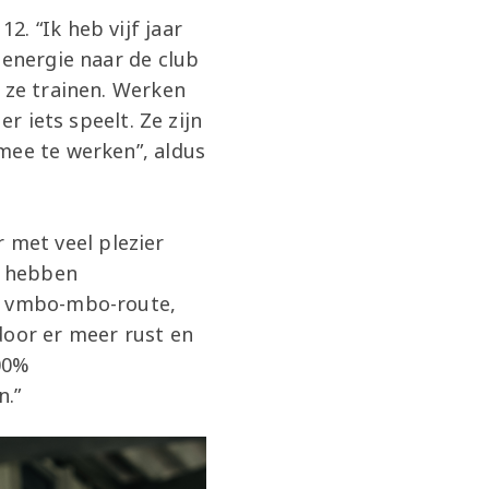
. “Ik heb vijf jaar
 energie naar de club
 ze trainen. Werken
r iets speelt. Ze zijn
mee te werken”, aldus
r met veel plezier
d hebben
en vmbo-mbo-route,
door er meer rust en
100%
n.”