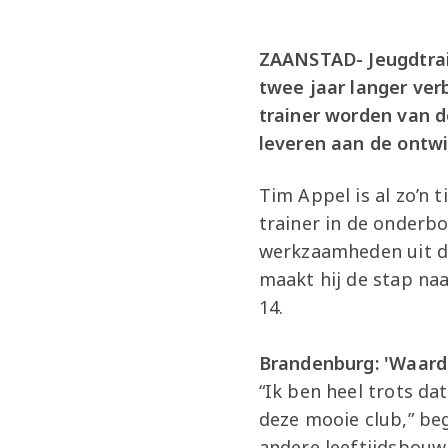
ZAANSTAD- Jeugdtrain
twee jaar langer ver
trainer worden van d
leveren aan de ontwi
Tim Appel is al zo’n t
trainer in de onderbo
werkzaamheden uit do
maakt hij de stap naa
14.
Brandenburg: 'Waar
“Ik ben heel trots da
deze mooie club,” be
andere leeftijdsbouw