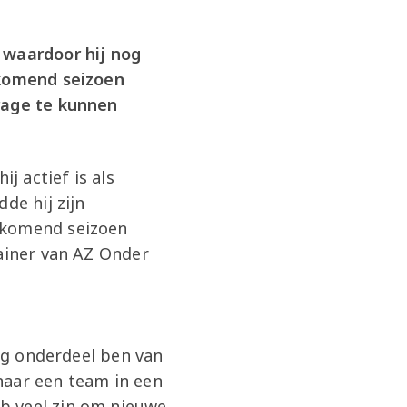
 waardoor hij nog
 komend seizoen
drage te kunnen
j actief is als
de hij zijn
f komend seizoen
rainer van AZ Onder
ang onderdeel ben van
naar een team in een
b veel zin om nieuwe