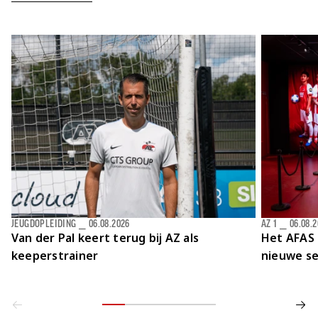
JEUGDOPLEIDING
⎯
06.08.2026
AZ 1
⎯
06.08.
Van der Pal keert terug bij AZ als
Het AFAS 
keeperstrainer
nieuwe se