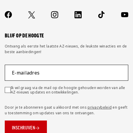
Over ons
Contact
Socials
https://www.facebook.com/AZAlkmaar
X
Instagram
LinkedIn
TikTok
YouT
FAQ
Wijzig privacy instellingen
BLIJF OP DE HOOGTE
Ontvang als eerste het laatste AZ-nieuws, de leukste winacties en de
beste aanbiedingen!
E-mailadres
Ik wil graag via de mail op de hoogte gehouden worden van alle
AZ-nieuws updates en ontwikkelingen.
Door je te abonneren gaat u akkoord met ons
privacybeleid
en geeft
u toestemming om updates van ons te ontvangen.
INSCHRIJVEN