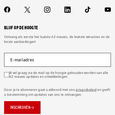
Over ons
Contact
Socials
https://www.facebook.com/AZAlkmaar
X
Instagram
LinkedIn
TikTok
YouT
FAQ
Wijzig privacy instellingen
BLIJF OP DE HOOGTE
Ontvang als eerste het laatste AZ-nieuws, de leukste winacties en de
beste aanbiedingen!
E-mailadres
Ik wil graag via de mail op de hoogte gehouden worden van alle
AZ-nieuws updates en ontwikkelingen.
Door je te abonneren gaat u akkoord met ons
privacybeleid
en geeft
u toestemming om updates van ons te ontvangen.
INSCHRIJVEN