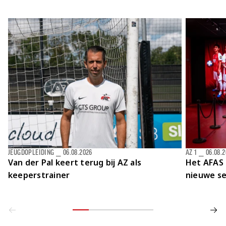
JEUGDOPLEIDING
⎯
06.08.2026
AZ 1
⎯
06.08.
Van der Pal keert terug bij AZ als
Het AFAS 
keeperstrainer
nieuwe se