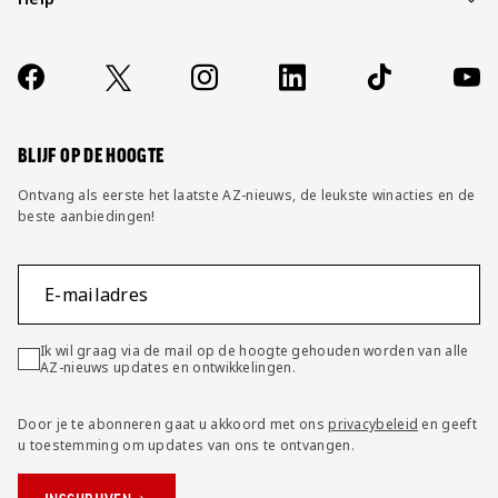
Over ons
Contact
Socials
https://www.facebook.com/AZAlkmaar
X
Instagram
LinkedIn
TikTok
YouT
FAQ
Wijzig privacy instellingen
BLIJF OP DE HOOGTE
Ontvang als eerste het laatste AZ-nieuws, de leukste winacties en de
beste aanbiedingen!
E-mailadres
Ik wil graag via de mail op de hoogte gehouden worden van alle
AZ-nieuws updates en ontwikkelingen.
Door je te abonneren gaat u akkoord met ons
privacybeleid
en geeft
u toestemming om updates van ons te ontvangen.