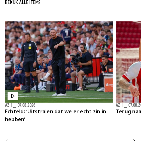
BEKIJK ALLE ITEMS
AZ 1
⎯
07.08.2026
AZ 1
⎯
07.08.2
Echteld: ‘Uitstralen dat we er echt zin in
Terug naa
hebben’