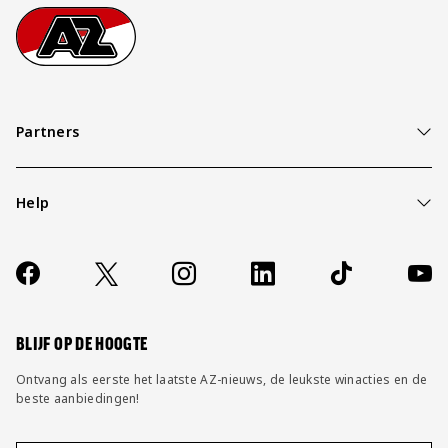
Footer
Ga naar onze homepage
Partners
Help
Over ons
Contact
Socials
https://www.facebook.com/AZAlkmaar
X
Instagram
LinkedIn
TikTok
YouT
FAQ
Wijzig privacy instellingen
BLIJF OP DE HOOGTE
Ontvang als eerste het laatste AZ-nieuws, de leukste winacties en de
beste aanbiedingen!