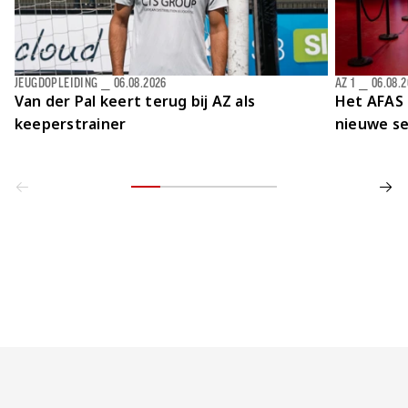
JEUGDOPLEIDING
⎯
06.08.2026
AZ 1
⎯
06.08.
Van der Pal keert terug bij AZ als
Het AFAS 
keeperstrainer
nieuwe se