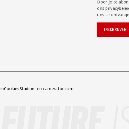
Door je te abon
ons
privacybelei
ons te ontvange
INSCHRIJVEN
ok.com/AZAlkmaar
e
en
Cookies
Stadion- en cameratoezicht