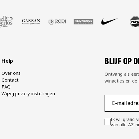
shop
Zell Gerlos
e partner Gassan
ezoek onze partner Rodi Media
Bezoek onze partner Reijngoud
Bezoek onze partner Nike
Bezoek onze partner Pe
Bezoek onze p
Bezo
BLIJF OP 
Help
Over ons
Ontvang als eer
Contact
winacties en de
FAQ
Wijzig privacy instellingen
E-mailadre
Ik wil graag
van alle AZ-