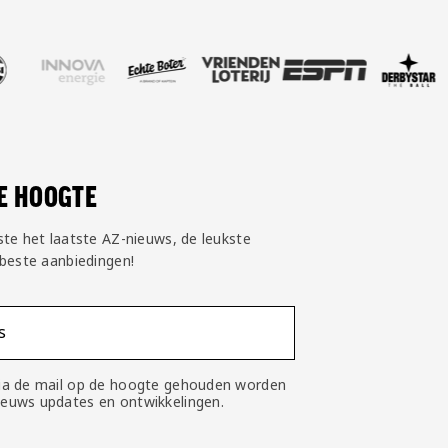
psi
artner Innova Energie
ek onze partner Echte Boter
Bezoek onze partner Vriendenloterij
Bezoek onze partner ESPN
Bezoek onze partner Derby
Bezoek onze part
Bezoek 
DE HOOGTE
ste het laatste AZ-nieuws, de leukste
 beste aanbiedingen!
s
 via de mail op de hoogte gehouden worden
nieuws updates en ontwikkelingen.