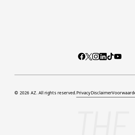
Socials
https://www.facebo
X
Instagram
LinkedIn
TikTok
YouTub
© 2026 AZ. All rights reserved.
Privacy
Disclaimer
Voorwaard
Overig