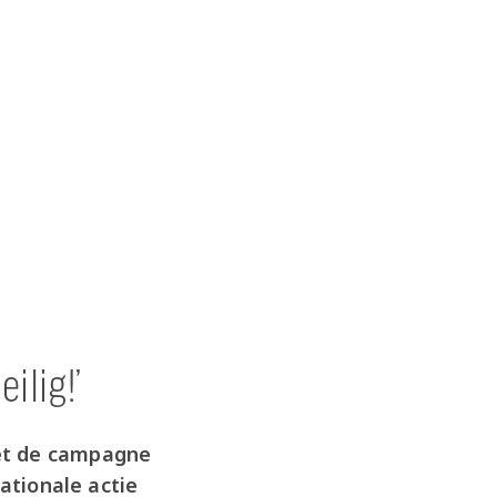
lig!’
met de campagne
nationale actie