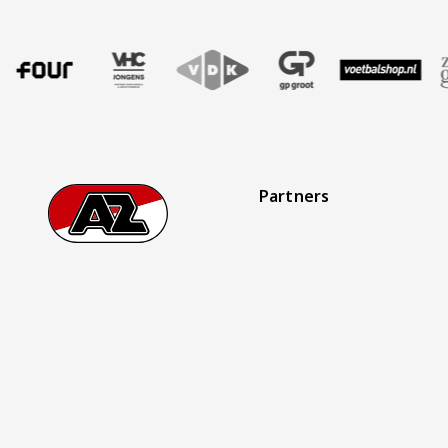
dbureau
ner Four
onze partner VHC Jongens
Bezoek onze partner VDK
Partner Logos Slider
Bezoek onze partner GP Groot
Bezoek onze partner Voetbal
Bezoek onze partner 
Bezoek onz
B
Partners
Footer
Ga naar onze homepage