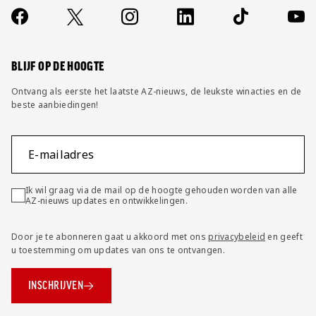
Contact
Socials
https://www.facebook.com/AZAlkmaar
X
Instagram
LinkedIn
TikTok
YouT
FAQ
Wijzig privacy instellingen
BLIJF OP DE HOOGTE
Ontvang als eerste het laatste AZ-nieuws, de leukste winacties en de
beste aanbiedingen!
E-mailadres
Ik wil graag via de mail op de hoogte gehouden worden van alle
AZ-nieuws updates en ontwikkelingen.
Door je te abonneren gaat u akkoord met ons
privacybeleid
en geeft
u toestemming om updates van ons te ontvangen.
INSCHRIJVEN