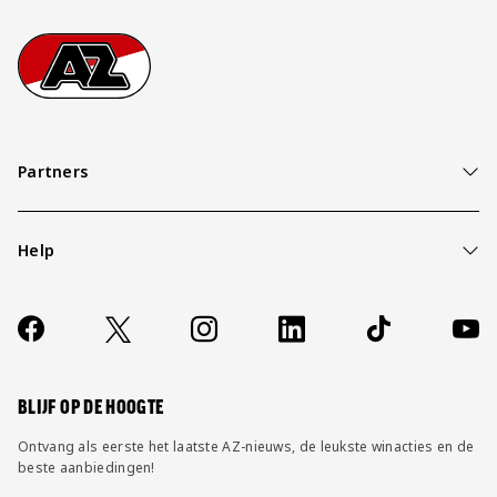
Footer
Ga naar onze homepage
Partners
Help
Over ons
Contact
Socials
https://www.facebook.com/AZAlkmaar
X
Instagram
LinkedIn
TikTok
YouT
FAQ
Wijzig privacy instellingen
BLIJF OP DE HOOGTE
Ontvang als eerste het laatste AZ-nieuws, de leukste winacties en de
beste aanbiedingen!