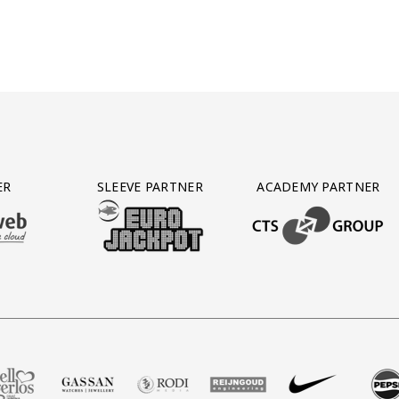
ER
SLEEVE PARTNER
ACADEMY PARTNER
AFAS SOFTWARE
T PARTNER LEASEWEB
BEZOEK ONZE SLEEVE PARTNER EUROJACKPOT
BEZOEK ONZE ACADEM
 Voetbalshop
 partner Zell Gerlos
zoek onze partner Gassan
Bezoek onze partner Rodi Media
Bezoek onze partner Reijngoud
Bezoek onze partner Ni
Bezoek onze pa
Bezoe