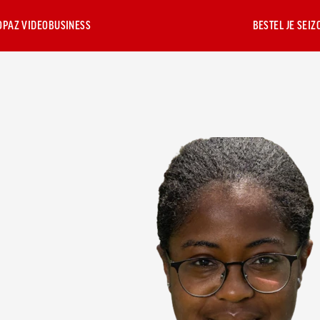
OP
AZ VIDEO
BUSINESS
BESTEL JE SEI
 ONS
AZ
AZ
AFAS
HOSPITALITY
JEUGDOPLEIDING
JONG AZ
JUNIORCLUBS
NIEUWS
AZ JEUGD
AZ
AZ JE
WERK
BUSINESS
VROUWEN
STADION
JONGENS
FOUNDATION
MEIDE
BIJ AZ
AZ 1
orie
Kees
Over de AZ
Jong AZ
Lid worden
Laatste
Wat is AZ
AZ Vrouwen
Grand Café
Bestel nu je
Exposure
Onder 19
Over de
Jong A
Vacat
oenkaart
Kist
Jeugdopleiding
Seizoenkaart
Nieuws
AZ
Business?
Seizoenkaart
Van Gaal
seizoenkaart
foundation
Vrouw
zenkast
Evenementen
Lounge
VROUWEN
Partnership
Onder 17
ws
Youth
Nieuws
AZ
AZ
Nieuws
Praktische
AZ
Nieuws
Onder
rekening
De
Georg
League
1
JONG
Meeting
Onder 16
Business
informatie
Clubkaart
ctie
Selectie
vriendjes
Kessler
AZ
Selectie
& Events
Onder
Events
a
Voetbalschool
van AZ
AZ
Lounge
Onder 15
Uitregistratie
trijden
Wedstrijden
Vrouwen
BUSINESS
Wedstrijden
Losse
e
AFAS
Kinderfeestje
Skybox
TICKETS
Onder 14
Resale
tickets
uur
Trainingscomplex
Jong
Victor
Grand
AZ