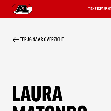
TICKETS
FANSH
Ga naar onze homepage
AZ 1
OVER
TERUG NAAR OVERZICHT
AZ
Hist
Seiz
Prij
Nieu
Jaar
Sele
LAURA
Medi
Weds
Onz
cult