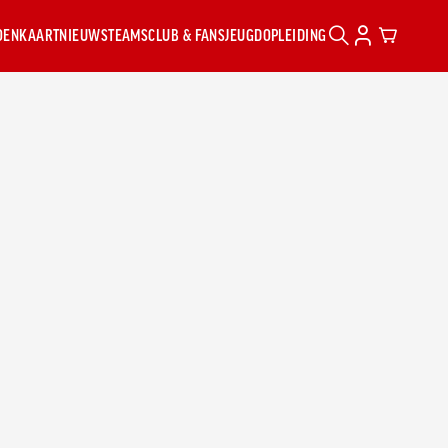
ZOENKAART
NIEUWS
TEAMS
CLUB & FANS
JEUGDOPLEIDING
ZOEKEN
ACCOUNT
CART
UGD
EN
N
Z
ures
en
 17
 16