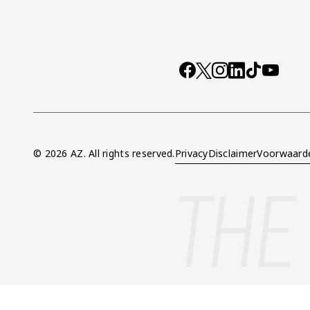
Socials
https://www.facebo
X
Instagram
LinkedIn
TikTok
YouTub
© 2026 AZ. All rights reserved.
Privacy
Disclaimer
Voorwaard
Overig