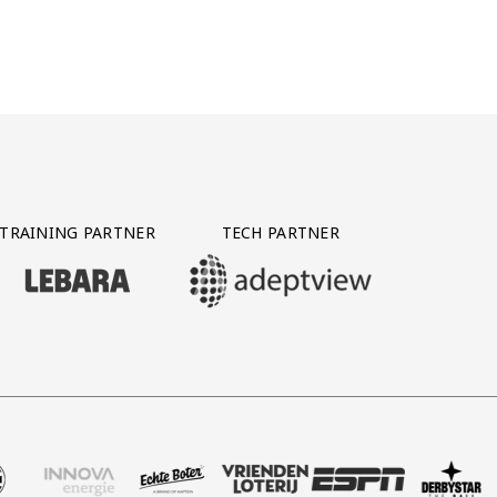
TRAINING PARTNER
TECH PARTNER
BEZOEK ONZE TRAINING PARTNER LEBARA
BEZOEK ONZE TECH PARTNER ADEPTVIE
Y PARTNER CTS GROUP
ke
rtner Pepsi
k onze partner Innova Energie
Bezoek onze partner Echte Boter
Bezoek onze partner Vriendenloterij
Bezoek onze partner ESPN
Bezoek onze part
Bezoek o