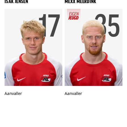
ISAK JENSEN
MEXX MEERDINK
RUGNU
17
RU
35
Positie:
Aanvaller
Positie:
Aanvaller