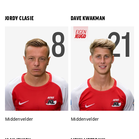
JORDY CLASIE
DAVE KWAKMAN
RUGNU
8
R
21
Positie:
Middenvelder
Positie:
Middenvelder