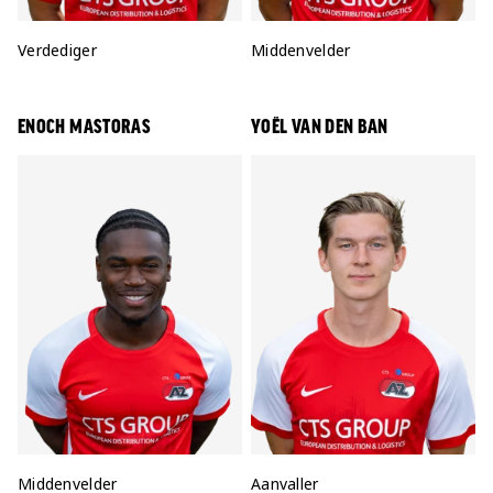
Positie:
Verdediger
Positie:
Middenvelder
ENOCH MASTORAS
YOËL VAN DEN BAN
Positie:
Middenvelder
Positie:
Aanvaller