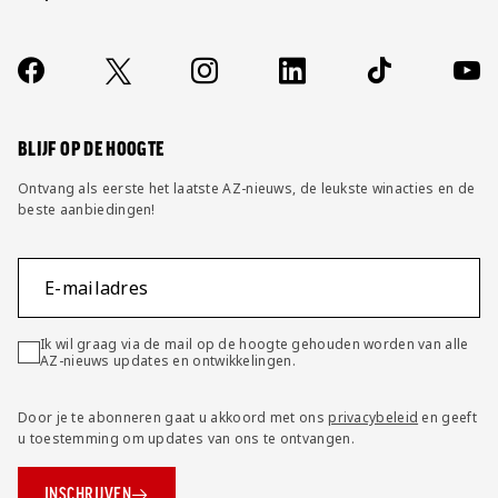
Over ons
Contact
Socials
https://www.facebook.com/AZAlkmaar
X
Instagram
LinkedIn
TikTok
YouT
FAQ
Wijzig privacy instellingen
BLIJF OP DE HOOGTE
Ontvang als eerste het laatste AZ-nieuws, de leukste winacties en de
beste aanbiedingen!
E-mailadres
Ik wil graag via de mail op de hoogte gehouden worden van alle
AZ-nieuws updates en ontwikkelingen.
Door je te abonneren gaat u akkoord met ons
privacybeleid
en geeft
u toestemming om updates van ons te ontvangen.
INSCHRIJVEN