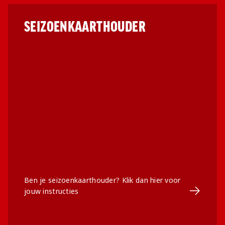
Jong AZ
Seizoenkaart
SEIZOENKAARTHOUDER
Ben je seizoenkaarthouder? Klik dan hier voor
Ga naar 
jouw instructies