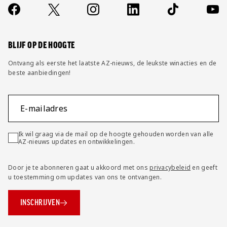
Contact
Socials
https://www.facebook.com/AZAlkmaar
X
Instagram
LinkedIn
TikTok
YouT
FAQ
Wijzig privacy instellingen
BLIJF OP DE HOOGTE
Ontvang als eerste het laatste AZ-nieuws, de leukste winacties en de
beste aanbiedingen!
E-mailadres
Ik wil graag via de mail op de hoogte gehouden worden van alle
AZ-nieuws updates en ontwikkelingen.
Door je te abonneren gaat u akkoord met ons
privacybeleid
en geeft
u toestemming om updates van ons te ontvangen.
INSCHRIJVEN