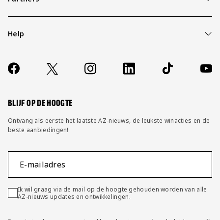
Help
Over ons
Contact
Socials
https://www.facebook.com/AZAlkmaar
X
Instagram
LinkedIn
TikTok
YouT
FAQ
Wijzig privacy instellingen
BLIJF OP DE HOOGTE
Ontvang als eerste het laatste AZ-nieuws, de leukste winacties en de
beste aanbiedingen!
E-mailadres
Ik wil graag via de mail op de hoogte gehouden worden van alle
AZ-nieuws updates en ontwikkelingen.