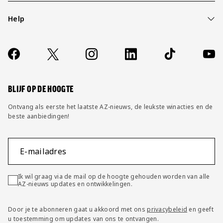
Help
Over ons
Contact
Socials
https://www.facebook.com/AZAlkmaar
X
Instagram
LinkedIn
TikTok
YouT
FAQ
Wijzig privacy instellingen
BLIJF OP DE HOOGTE
Ontvang als eerste het laatste AZ-nieuws, de leukste winacties en de
beste aanbiedingen!
E-mailadres
Ik wil graag via de mail op de hoogte gehouden worden van alle
AZ-nieuws updates en ontwikkelingen.
Door je te abonneren gaat u akkoord met ons
privacybeleid
en geeft
u toestemming om updates van ons te ontvangen.