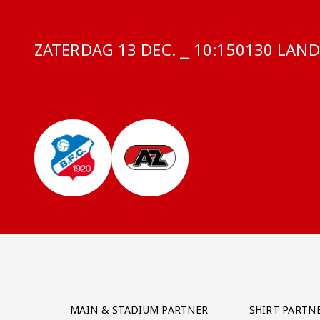
ZATERDAG 13 DEC. ⎯ 10:15
COMPETITI
0130 LANDE
Partner Logos Grid
MAIN & STADIUM PARTNER
SHIRT PARTN