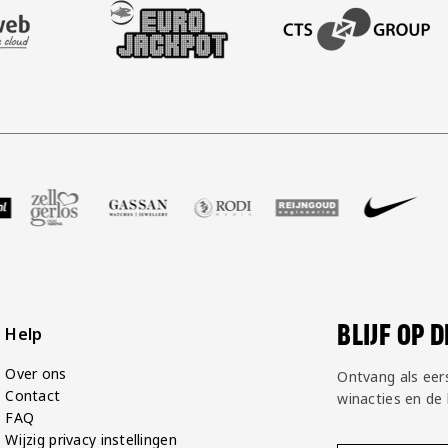
AFAS SOFTWARE
T PARTNER LEASEWEB
BEZOEK ONZE SLEEVE PARTNER EUROJACKPOT
BEZOEK ONZE ACADEM
GP Groot
 partner Voetbalshop
zoek onze partner Zell Gerlos
Bezoek onze partner Gassan
Bezoek onze partner Rodi Media
Bezoek onze partner Rei
Bezoek onze pa
Bezoe
BLIJF OP 
Help
Over ons
Ontvang als eer
Contact
winacties en de
FAQ
Wijzig privacy instellingen