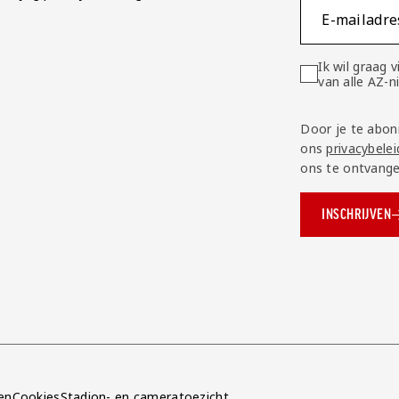
E-mailadre
Ik wil graag
van alle AZ-
Door je te abon
ons
privacybelei
ons te ontvange
INSCHRIJVEN
ok.com/AZAlkmaar
e
en
Cookies
Stadion- en cameratoezicht