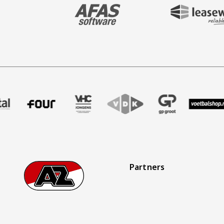
BEZOEK ONZE MAIN & STADIUM PARTNER 
BEZOEK ONZE SHIR
aak
er Treffer uitzendbureau
ze partner Intal
Bezoek onze partner Four
Partner Logos Slider
Bezoek onze partner VHC Jongens
Bezoek onze partner VDK
Bezoek onze partner 
Bezoek onze
Be
Partners
Footer
Ga naar onze homepage