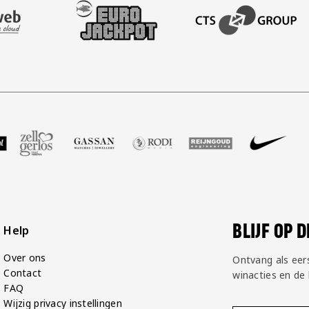
AFAS SOFTWARE
T PARTNER LEASEWEB
BEZOEK ONZE SLEEVE PARTNER EUROJACKPOT
BEZOEK ONZE ACADEM
GP Groot
 partner Voetbalshop
oek onze partner Zell Gerlos
Bezoek onze partner Gassan
Bezoek onze partner Rodi Media
Bezoek onze partner Rei
Bezoek onze pa
Bezoek
BLIJF OP 
Help
Over ons
Ontvang als eer
Contact
winacties en de
FAQ
Wijzig privacy instellingen