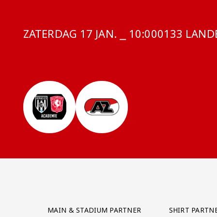
ZATERDAG 17 JAN. ⎯ 10:00
COMPETITI
0133 LANDE
Partner Logos Grid
MAIN & STADIUM PARTNER
SHIRT PARTN