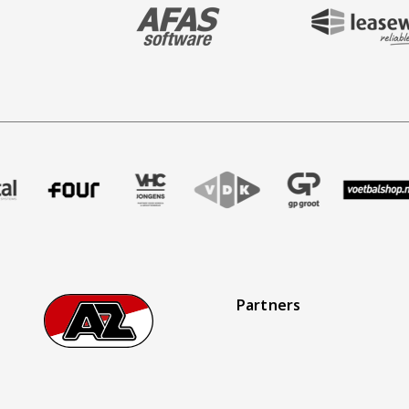
BEZOEK ONZE MAIN & STADIUM PARTNER 
BEZOEK ONZE SHIR
aak
er Treffer uitzendbureau
ze partner Intal
Bezoek onze partner Four
Partner Logos Slider
Bezoek onze partner VHC Jongens
Bezoek onze partner VDK
Bezoek onze partner 
Bezoek onze
Bez
Partners
Footer
Ga naar onze homepage