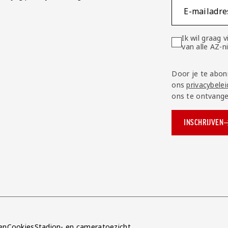
E-mailadre
Ik wil graag
van alle AZ-
Door je te abon
ons
privacybelei
ons te ontvange
INSCHRIJVEN
ok.com/AZAlkmaar
e
en
Cookies
Stadion- en cameratoezicht