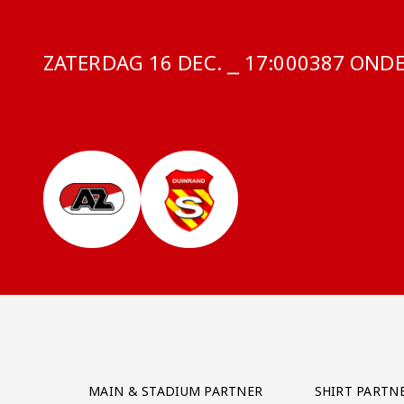
ZATERDAG 16 DEC. ⎯ 17:00
COMPETITI
0387 ONDER
Partner Logos Grid
MAIN & STADIUM PARTNER
SHIRT PARTN