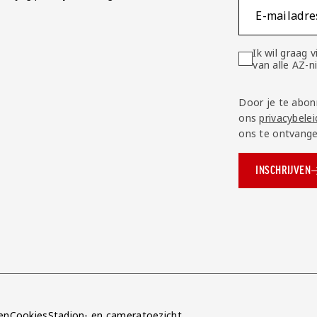
E-mailadre
Ik wil graag
van alle AZ-
Door je te abon
ons
privacybelei
ons te ontvange
INSCHRIJVEN
ok.com/AZAlkmaar
e
en
Cookies
Stadion- en cameratoezicht