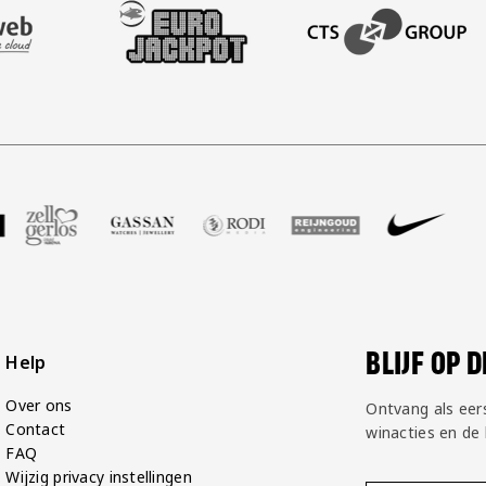
AFAS SOFTWARE
T PARTNER LEASEWEB
BEZOEK ONZE SLEEVE PARTNER EUROJACKPOT
BEZOEK ONZE ACADEM
P Groot
partner Voetbalshop
oek onze partner Zell Gerlos
Bezoek onze partner Gassan
Bezoek onze partner Rodi Media
Bezoek onze partner Reij
Bezoek onze par
Bezoek
BLIJF OP 
Help
Over ons
Ontvang als eer
Contact
winacties en de
FAQ
Wijzig privacy instellingen