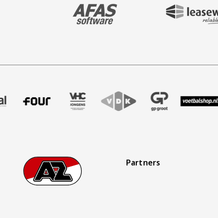
BEZOEK ONZE MAIN & STADIUM PARTNER 
BEZOEK ONZE SHIR
aak
r Treffer uitzendbureau
ze partner Intal
Bezoek onze partner Four
Partner Logos Slider
Bezoek onze partner VHC Jongens
Bezoek onze partner VDK
Bezoek onze partner G
Bezoek onze 
Bez
Partners
Footer
Ga naar onze homepage