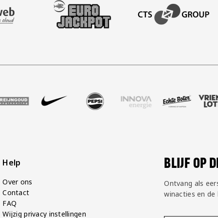
AFAS SOFTWARE
T PARTNER LEASEWEB
BEZOEK ONZE SLEEVE PARTNER EUROJACKPOT
BEZOEK ONZE ACADEM
ssan
rtner Rodi Media
k onze partner Reijngoud
Bezoek onze partner Nike
Bezoek onze partner Pepsi
Bezoek onze partner Innova
Bezoek onze partn
Bezoek on
BLIJF OP 
Help
Over ons
Ontvang als eer
Contact
winacties en de
FAQ
Wijzig privacy instellingen