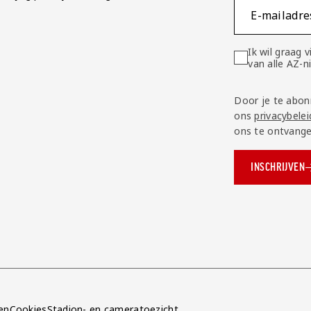
E-mailadre
Ik wil graag
van alle AZ-
Door je te abon
ons
privacybelei
ons te ontvange
INSCHRIJVEN
ok.com/AZAlkmaar
e
en
Cookies
Stadion- en cameratoezicht