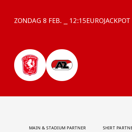
ZONDAG 8 FEB. ⎯ 12:15
COMPETITIE:
EUROJACKPOT 
Partner Logos Grid
MAIN & STADIUM PARTNER
SHIRT PARTN