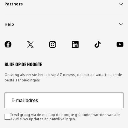
Partners
Help
Over ons
Contact
Socials
https://www.facebook.com/AZAlkmaar
X
Instagram
LinkedIn
TikTok
YouT
FAQ
Wijzig privacy instellingen
BLIJF OP DE HOOGTE
Ontvang als eerste het laatste AZ-nieuws, de leukste winacties en de
beste aanbiedingen!
E-mailadres
Ik wil graag via de mail op de hoogte gehouden worden van alle
AZ-nieuws updates en ontwikkelingen.