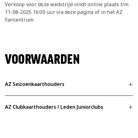
Jong AZ
Verkoop voor deze wedstrijd vindt online plaats t/m
11-08-2025 16:00 uur via deze pagina of in het AZ
Seizoenkaart
Fancentrum.
VOORWAARDEN
AZ Seizoenkaarthouders
Geverifieerd account is verplicht
AZ Clubkaarthouders / Leden Juniorclubs
Meer informatie over verificatie
Aantal tickets:
Geverifieerd account is verplicht
4 per seizoenkaarthouder
Meer informatie over verificatie
Bijzonderheden