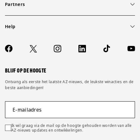
Partners
Help
Over ons
Contact
Socials
https://www.facebook.com/AZAlkmaar
X
Instagram
LinkedIn
TikTok
YouT
FAQ
Wijzig privacy instellingen
BLIJF OP DE HOOGTE
Ontvang als eerste het laatste AZ-nieuws, de leukste winacties en de
beste aanbiedingen!
E-mailadres
Ik wil graag via de mail op de hoogte gehouden worden van alle
AZ-nieuws updates en ontwikkelingen.