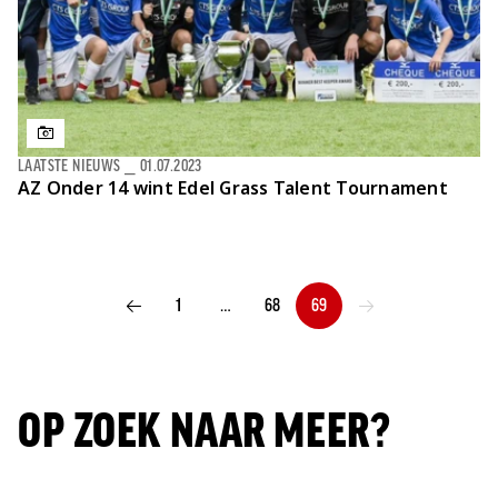
LAATSTE NIEUWS
⎯
01.07.2023
AZ Onder 14 wint Edel Grass Talent Tournament
1
…
68
69
VORIGE PAGINA
VOLGENDE PAGINA
OP ZOEK NAAR MEER?