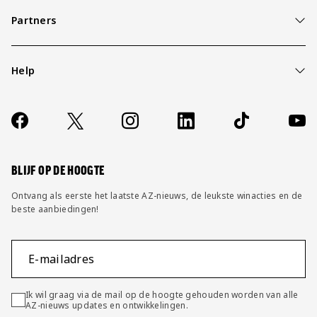
Partners
Help
Over ons
Contact
Socials
https://www.facebook.com/AZAlkmaar
X
Instagram
LinkedIn
TikTok
YouT
FAQ
Wijzig privacy instellingen
BLIJF OP DE HOOGTE
Ontvang als eerste het laatste AZ-nieuws, de leukste winacties en de
beste aanbiedingen!
E-mailadres
Ik wil graag via de mail op de hoogte gehouden worden van alle
AZ-nieuws updates en ontwikkelingen.