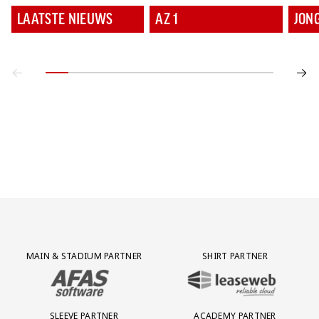
LAATSTE NIEUWS
AZ 1
JON
Partner Logos Grid
MAIN & STADIUM PARTNER
SHIRT PARTNER
BEZOEK ONZE MAIN & STADIUM PARTNER AFAS SOFTWARE
BEZOEK ONZE SHIRT PARTNER LEAS
SLEEVE PARTNER
ACADEMY PARTNER