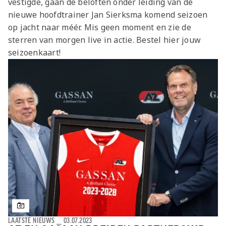
vestigde, gaan de beloften onder leiding van de
Jong AZ
nieuwe hoofdtrainer Jan Sierksma komend seizoen
Seizoenkaart
op jacht naar méér. Mis geen moment en zie de
sterren van morgen live in actie. Bestel hier jouw
seizoenkaart!
LAATSTE NIEUWS
⎯
03.07.2023