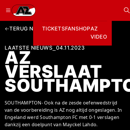
Ga naar onze homepage
TERUG NAAR OVERZICHT
TICKETS
FANSHOP
AZ
ZOEKEN
Zoeken
Sluiten
VIDEO
TICKETS
FANSHOP
LAATSTE NIEUWS
⎯
04.11.2023
AZ
AZ VIDEO
TICKETS
BUSINESS
BUSINESS
VERSLAAT
SOUTHAMPT
AZ 1
AZ Business
Kees Kist
Bestel je seizoenkaart
Wat is AZ
AZ
Hospitality
Lounge
Nieuws
Business?
SOUTHAMPTON- Ook na de zesde oefenwedstrijd
VROUWEN
Georg Kessler
NIEUWS
TEAMS
CLUB & FANS
JEUGDOPLEIDING
Teams
AZ Business
van de voorbereiding is AZ nog altijd ongeslagen. In
Exposure
Lounge
Club & Fans
Events
Engeland werd Southampton FC met 0-1 verslagen
JONG AZ
Partnership
Skybox
Jeugdopleiding
dankzij een doelpunt van Mayckel Lahdo.
Losse tickets