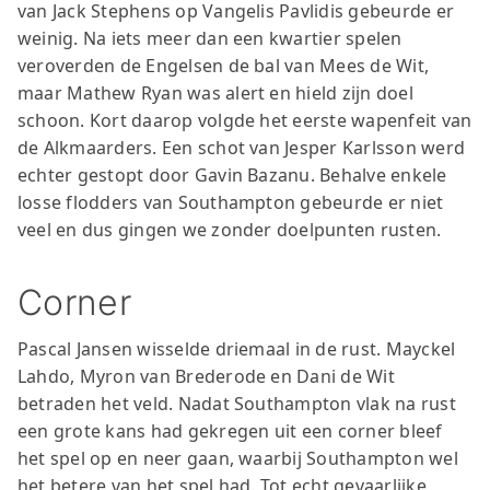
van Jack Stephens op Vangelis Pavlidis gebeurde er
Jong AZ
weinig. Na iets meer dan een kwartier spelen
Seizoenkaart
veroverden de Engelsen de bal van Mees de Wit,
maar Mathew Ryan was alert en hield zijn doel
schoon. Kort daarop volgde het eerste wapenfeit van
de Alkmaarders. Een schot van Jesper Karlsson werd
echter gestopt door Gavin Bazanu. Behalve enkele
losse flodders van Southampton gebeurde er niet
veel en dus gingen we zonder doelpunten rusten.
Corner
Pascal Jansen wisselde driemaal in de rust. Mayckel
Lahdo, Myron van Brederode en Dani de Wit
betraden het veld. Nadat Southampton vlak na rust
een grote kans had gekregen uit een corner bleef
het spel op en neer gaan, waarbij Southampton wel
het betere van het spel had. Tot echt gevaarlijke