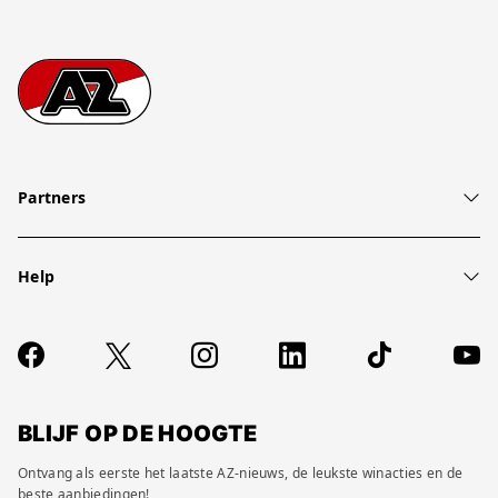
Footer
Ga naar onze homepage
Partners
Help
Over ons
Contact
Socials
https://www.facebook.com/AZAlkmaar
X
Instagram
LinkedIn
TikTok
YouT
FAQ
Wijzig privacy instellingen
BLIJF OP DE HOOGTE
Ontvang als eerste het laatste AZ-nieuws, de leukste winacties en de
beste aanbiedingen!