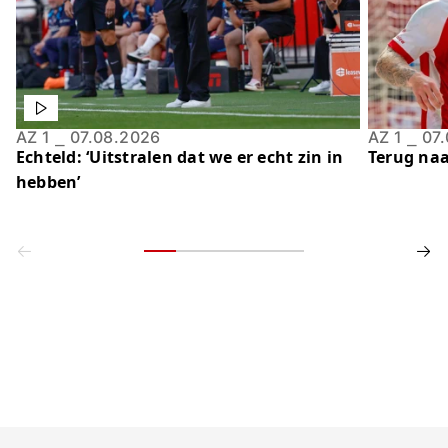
AZ 1
⎯
07.08.2026
AZ 1
⎯
07
Echteld: ‘Uitstralen dat we er echt zin in
Terug naa
hebben’