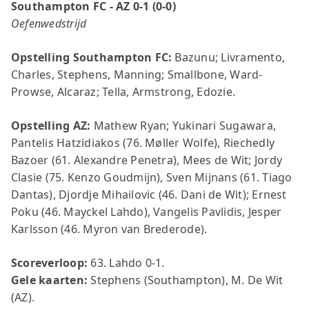
Southampton FC - AZ 0-1 (0-0)
Oefenwedstrijd
Opstelling Southampton FC:
Bazunu; Livramento,
Charles, Stephens, Manning; Smallbone, Ward-
Prowse, Alcaraz; Tella, Armstrong, Edozie.
Opstelling AZ:
Mathew Ryan; Yukinari Sugawara,
Pantelis Hatzidiakos (76. Møller Wolfe), Riechedly
Bazoer (61. Alexandre Penetra), Mees de Wit; Jordy
Clasie (75. Kenzo Goudmijn), Sven Mijnans (61. Tiago
Dantas), Djordje Mihailovic (46. Dani de Wit); Ernest
Poku (46. Mayckel Lahdo), Vangelis Pavlidis, Jesper
Karlsson (46. Myron van Brederode).
Scoreverloop:
63. Lahdo 0-1.
Gele kaarten:
Stephens (Southampton), M. De Wit
(AZ).