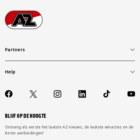
Footer
Ga naar onze homepage
Partners
Help
Over ons
Contact
Socials
https://www.facebook.com/AZAlkmaar
X
Instagram
LinkedIn
TikTok
YouT
FAQ
Wijzig privacy instellingen
BLIJF OP DE HOOGTE
Ontvang als eerste het laatste AZ-nieuws, de leukste winacties en de
beste aanbiedingen!