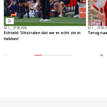
AZ 1
⎯
07.08.2026
AZ 1
⎯
07.08.2
Echteld: ‘Uitstralen dat we er echt zin in
Terug naa
hebben’