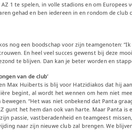
Z 1 te spelen, in volle stadions en om Europees vo
jaren gehad en ben iedereen in en rondom de club 
akos nog een boodschap voor zijn teamgenoten: “Ik
trouwen. En heel veel succes gewenst bij deze mooi
gezond te blijven. Dan kan je beter worden en stap
 jongen van de club’
n Max Huiberts is blij voor Hatzidiakos dat hij aa
rrière begint, al wordt het wennen om hem niet me
 bewegen. “Het was niet onbekend dat Panta graag
Z gunt het hem dan ook van harte. Maar Panta is e
 zijn passie, vastberadenheid en teamgeest misse
ewijding naar zijn nieuwe club zal brengen. We blijv