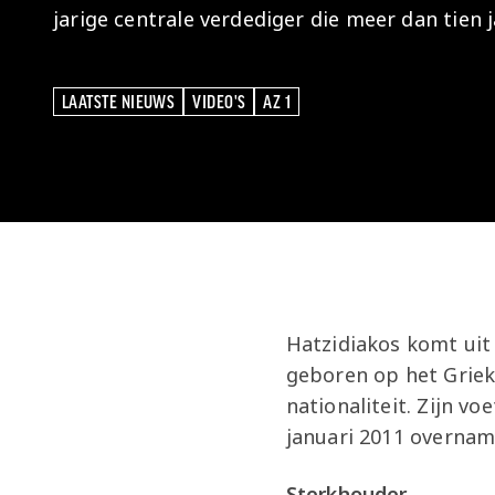
jarige centrale verdediger die meer dan tien 
LAATSTE NIEUWS
VIDEO'S
AZ 1
LAATSTE NIEUWS
VIDEO'S
AZ 1
Hatzidiakos komt uit
geboren op het Griek
nationaliteit. Zijn v
januari 2011 overna
Sterkhouder