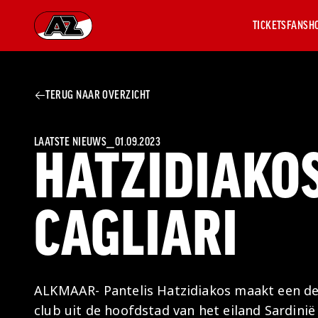
TICKETS
FANSH
Ga naar onze homepage
TERUG NAAR OVERZICHT
AZ 1
OVER
AZ
Hist
LAATSTE NIEUWS
⎯
01.09.2023
HATZIDIAKO
Seiz
Prij
Nieu
CAGLIARI
Jaar
Sele
Medi
Weds
Onz
ALKMAAR- Pantelis Hatzidiakos maakt een defi
cult
club uit de hoofdstad van het eiland Sardini