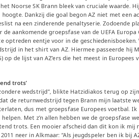
het Noorse SK Brann bleek van cruciale waarde. Hij
e hoogte. Dankzij die goal begon AZ niet met een a
eslist na een zinderende penaltyserie. Zodoende pl
or de aankomende groepsfase van de UEFA Europa 
ste optreden eentje voor in de geschiedenisboeken
dstrijd in het shirt van AZ. Hiermee passeerde hij
5) op de lijst van AZ’ers die het meest in Europee
end trots’
zondere wedstrijd”, blikte Hatzidiakos terug op zijn
 dat de returnwedstrijd tegen Brann mijn laatste wed
erlaten, dus met groepsfase Europees voetbal. Ik 
 helpen. Met z’n allen hebben we de groepsfase we
end trots. Een mooier afscheid dan dit kon ik mij 
 2011 neer in Alkmaar: “Als jeugdspeler ben ik bij 