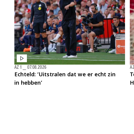
AZ 1
⎯
07.08.2026
AZ
Echteld: ‘Uitstralen dat we er echt zin
T
in hebben’
H