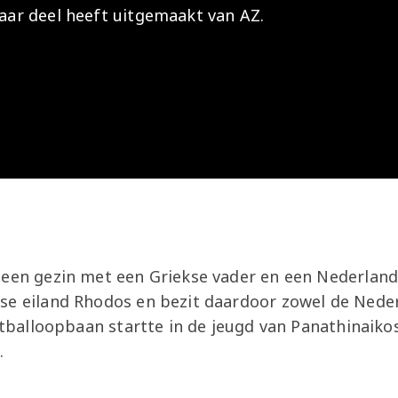
jaar deel heeft uitgemaakt van AZ.
Onder 13
Praktische
Seizoenarrangement
Nieuws
Café Van
informatie
Nieuws
Nieuws
Gaal
Onder 12
Nieuws
video's
Zet
Onder 11
wedstrijden
AZ
in je
Jeugdopleiding
agenda
AZ
AZ Vrouwen
Business
seizoenkaart
Jong AZ
 een gezin met een Griekse vader en een Nederland
Seizoenkaart
se eiland Rhodos en bezit daardoor zowel de Neder
oetballoopbaan startte in de jeugd van Panathinaik
m.