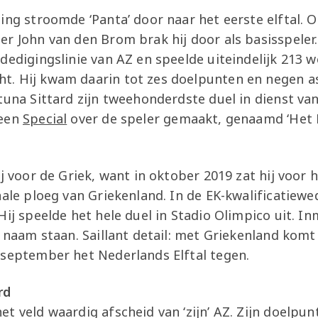
ing stroomde ‘Panta’ door naar het eerste elftal. O
r John van den Brom brak hij door als basisspeler. 
dedigingslinie van AZ en speelde uiteindelijk 213 w
. Hij kwam daarin tot zes doelpunten en negen ass
tuna Sittard zijn tweehonderdste duel in dienst van
 een
Special
over de speler gemaakt, genaamd ‘Het P
j voor de Griek, want in oktober 2019 zat hij voor h
nale ploeg van Griekenland. In de EK-kwalificatiewed
Hij speelde het hele duel in Stadio Olimpico uit. In
n naam staan. Saillant detail: met Griekenland komt 
 september het Nederlands Elftal tegen.
rd
t veld waardig afscheid van ‘zijn’ AZ. Zijn doelpun