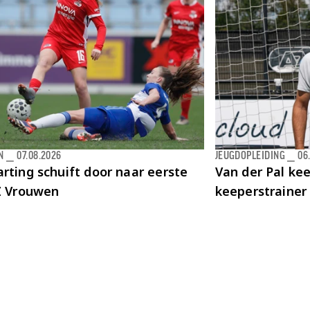
N
⎯
07.08.2026
JEUGDOPLEIDING
⎯
06
rting schuift door naar eerste
Van der Pal kee
AZ Vrouwen
keeperstrainer