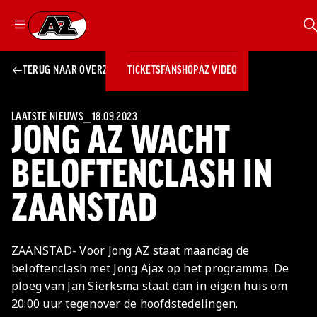
Z
Ga naar onze homepage
TERUG NAAR OVERZICHT
TICKETS
FANSHOP
AZ VIDEO
ZOEKEN
Zoeken
Sluiten
TICKETS
FANSHOP
LAATSTE NIEUWS
⎯
18.09.2023
JONG AZ WACHT
AZ VIDEO
TICKETS
BUSINESS
BUSINESS
BELOFTENCLASH IN
ZAANSTAD
AZ 1
AZ Business
Wat is AZ
Kees Kist
Bestel je
Business?
Hospitality
Lounge
AZ VROUWEN
seizoenkaart
ZAANSTAD- Voor Jong AZ staat maandag de
AZ Business
Georg Kessler
NIEUWS
TEAMS
CLUB & FANS
JEUGDOPLEIDING
Nieuws
beloftenclash met Jong Ajax op het programma. De
Exposure
Events
Lounge
JONG AZ
Teams
ploeg van Jan Sierksma staat dan in eigen huis om
Partnership
Losse tickets
Skybox
Club & Fans
20:00 uur tegenover de hoofdstedelingen.