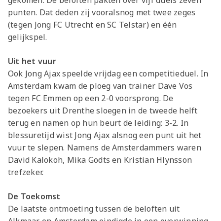
gekomen. De beloften pakten over vijf duels zeven
Seizoenkaart
punten. Dat deden zij vooralsnog met twee zeges
(tegen Jong FC Utrecht en SC Telstar) en één
gelijkspel.
Uit het vuur
Ook Jong Ajax speelde vrijdag een competitieduel. In
Amsterdam kwam de ploeg van trainer Dave Vos
tegen FC Emmen op een 2-0 voorsprong. De
bezoekers uit Drenthe sloegen in de tweede helft
terug en namen op hun beurt de leiding: 3-2. In
blessuretijd wist Jong Ajax alsnog een punt uit het
vuur te slepen. Namens de Amsterdammers waren
David Kalokoh, Mika Godts en Kristian Hlynsson
trefzeker.
De Toekomst
De laatste ontmoeting tussen de beloften uit