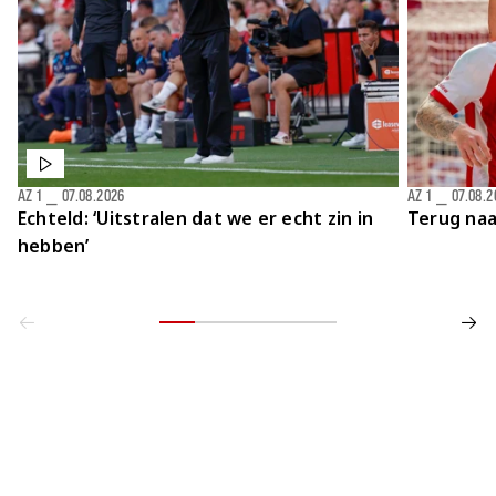
AZ 1
⎯
07.08.2026
AZ 1
⎯
07.08.2
Echteld: ‘Uitstralen dat we er echt zin in
Terug naa
hebben’