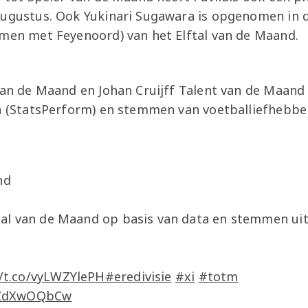
augustus. Ook Yukinari Sugawara is opgenomen in 
amen met Feyenoord) van het Elftal van de Maand.
 van de Maand en Johan Cruijff Talent van de Maan
en (StatsPerform) en stemmen van voetballiefhebb
nd
ftal van de Maand op basis van data en stemmen ui
h
//t.co/vyLWZYlePH
#eredivisie
#xi
#totm
/yZdXwOQbCw