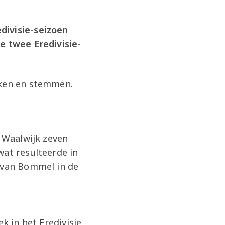
divisie-seizoen
e twee Eredivisie-
eken en stemmen.
C Waalwijk zeven
wat resulteerde in
n van Bommel in de
k in het Eredivisie