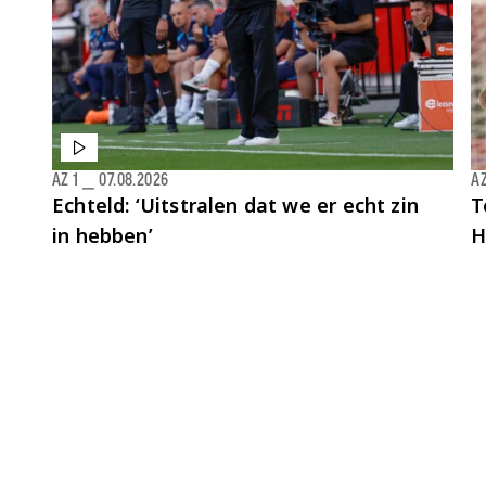
AZ 1
⎯
07.08.2026
AZ
Echteld: ‘Uitstralen dat we er echt zin
T
in hebben’
H