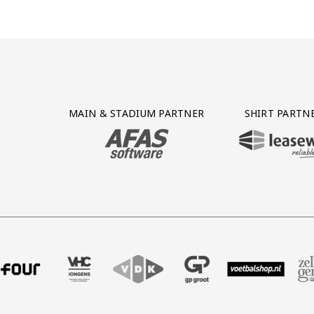
Partner Logos Grid
MAIN & STADIUM PARTNER
SHIRT PARTN
BEZOEK ONZE MAIN & STADIUM PARTNER 
BEZOEK ONZE SHIR
bureau
er Four
ze partner VHC Jongens
Bezoek onze partner VDK
Partner Logos Slider
Bezoek onze partner GP Groot
Bezoek onze partner Voetbalsh
Bezoek onze partner Z
Bezoek onze
Bez