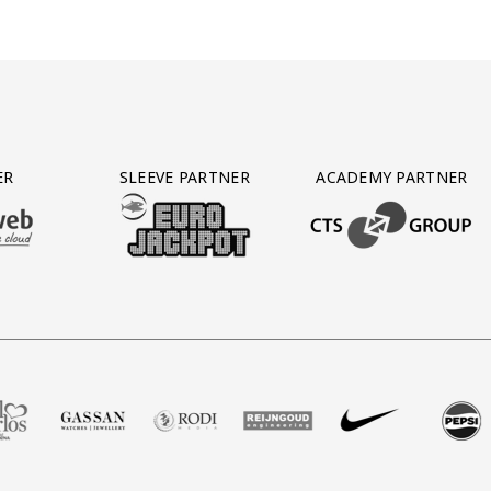
ER
SLEEVE PARTNER
ACADEMY PARTNER
AFAS SOFTWARE
T PARTNER LEASEWEB
BEZOEK ONZE SLEEVE PARTNER EUROJACKPOT
BEZOEK ONZE ACADEM
op
ell Gerlos
 partner Gassan
oek onze partner Rodi Media
Bezoek onze partner Reijngoud
Bezoek onze partner Nike
Bezoek onze partner Peps
Bezoek onze par
Bezoek