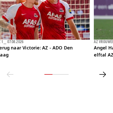
 1
⎯
07.08.2026
AZ VROUWE
erug naar Victorie: AZ - ADO Den
Angel Ha
aag
elftal 