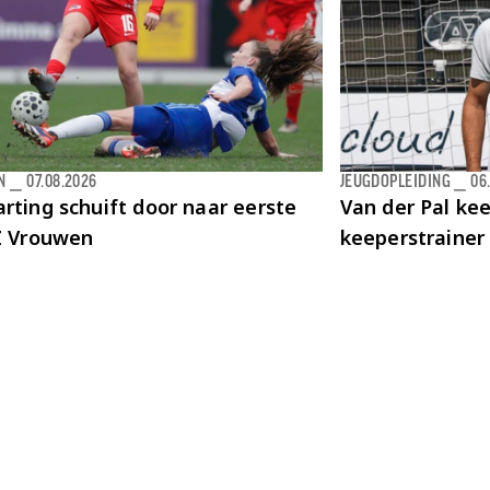
N
⎯
07.08.2026
JEUGDOPLEIDING
⎯
06
rting schuift door naar eerste
Van der Pal kee
AZ Vrouwen
keeperstrainer