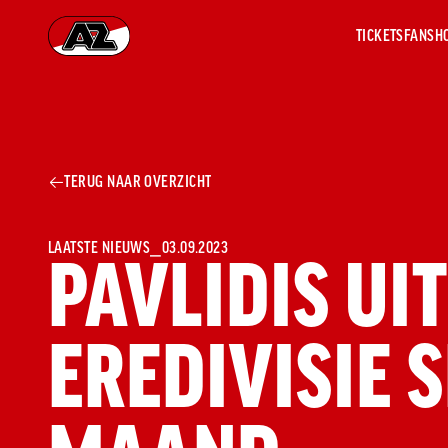
TICKETS
FANSH
Ga naar onze homepage
AZ 1
OVER
TERUG NAAR OVERZICHT
AZ
Hist
Seiz
Prij
LAATSTE NIEUWS
⎯
03.09.2023
PAVLIDIS UI
Nieu
Jaar
Sele
EREDIVISIE 
Medi
Weds
Onz
cult