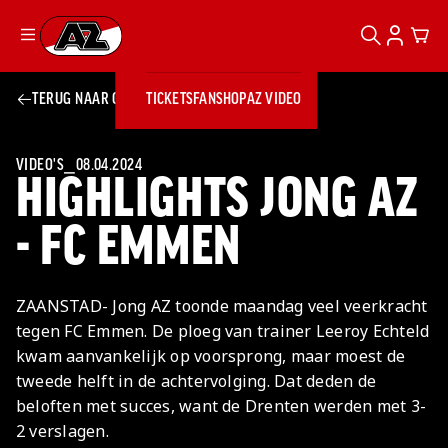
ZOEKEN
ACCOUN
CAR
Ga naar onze homepage
TERUG NAAR OVERZICHT
TICKETS
FANSHOP
AZ VIDEO
ZOEKEN
Zoeken
Sluiten
TICKETS
FANSHOP
VIDEO'S
⎯
08.04.2024
HIGHLIGHTS JONG AZ
AZ VIDEO
TICKETS
BUSINESS
BUSINESS
- FC EMMEN
AZ 1
AZ Business
ZAANSTAD- Jong AZ toonde maandag veel veerkracht
Wat is AZ
Kees Kist
Bestel je
tegen FC Emmen. De ploeg van trainer Leeroy Echteld
Business?
Hospitality
Lounge
AZ
seizoenkaart
kwam aanvankelijk op voorsprong, maar moest de
AZ Business
Georg Kessler
VROUWEN
NIEUWS
TEAMS
CLUB & FANS
JEUGDOPLEIDING
Nieuws
tweede helft in de achtervolging. Dat deden de
Exposure
Events
Lounge
Teams
beloften met succes, want de Drenten werden met 3-
Partnership
JONG AZ
Losse tickets
Skybox
Club & Fans
2 verslagen.