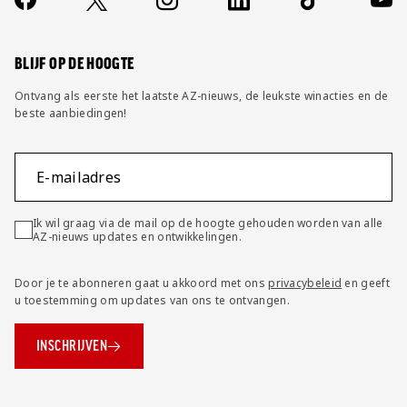
Socials
https://www.facebook.com/AZAlkmaar
X
Instagram
LinkedIn
TikTok
YouT
FAQ
Wijzig privacy instellingen
BLIJF OP DE HOOGTE
Ontvang als eerste het laatste AZ-nieuws, de leukste winacties en de
beste aanbiedingen!
E-mailadres
Ik wil graag via de mail op de hoogte gehouden worden van alle
AZ-nieuws updates en ontwikkelingen.
Door je te abonneren gaat u akkoord met ons
privacybeleid
en geeft
u toestemming om updates van ons te ontvangen.
INSCHRIJVEN