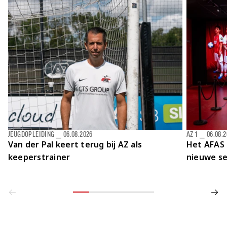
Jong AZ
Seizoenkaart
JEUGDOPLEIDING
⎯
06.08.2026
AZ 1
⎯
06.08.
Van der Pal keert terug bij AZ als
Het AFAS 
keeperstrainer
nieuwe se