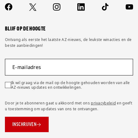
Contact
Socials
https://www.facebook.com/AZAlkmaar
X
Instagram
LinkedIn
TikTok
YouT
FAQ
Wijzig privacy instellingen
BLIJF OP DE HOOGTE
Ontvang als eerste het laatste AZ-nieuws, de leukste winacties en de
beste aanbiedingen!
E-mailadres
Ik wil graag via de mail op de hoogte gehouden worden van alle
AZ-nieuws updates en ontwikkelingen.
Door je te abonneren gaat u akkoord met ons
privacybeleid
en geeft
u toestemming om updates van ons te ontvangen.
INSCHRIJVEN