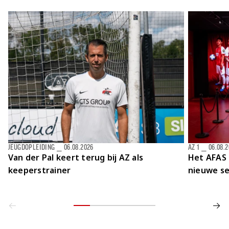
Jong AZ
Seizoenkaart
JEUGDOPLEIDING
⎯
06.08.2026
AZ 1
⎯
06.08.
Van der Pal keert terug bij AZ als
Het AFAS 
keeperstrainer
nieuwe se