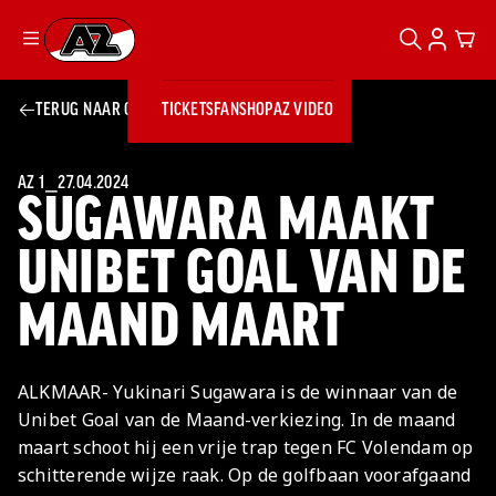
ZOEKEN
ACCOUN
CAR
Ga naar onze homepage
TERUG NAAR OVERZICHT
TICKETS
FANSHOP
AZ VIDEO
ZOEKEN
Zoeken
Sluiten
TICKETS
FANSHOP
AZ 1
⎯
27.04.2024
SUGAWARA MAAKT
AZ VIDEO
TICKETS
BUSINESS
BUSINESS
UNIBET GOAL VAN DE
MAAND MAART
AZ 1
AZ Business
Wat is AZ
Kees Kist
Bestel je
Business?
Hospitality
Lounge
AZ
seizoenkaart
ALKMAAR- Yukinari Sugawara is de winnaar van de
AZ Business
Georg Kessler
VROUWEN
NIEUWS
TEAMS
CLUB & FANS
JEUGDOPLEIDING
Nieuws
Unibet Goal van de Maand-verkiezing. In de maand
Exposure
Events
Lounge
Teams
maart schoot hij een vrije trap tegen FC Volendam op
Partnership
JONG AZ
Losse tickets
Skybox
Club & Fans
schitterende wijze raak. Op de golfbaan voorafgaand