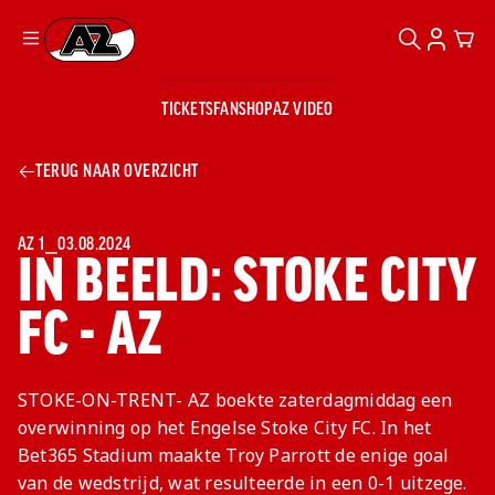
ZOEKEN
ACCOUN
CAR
Ga naar onze homepage
TICKETS
FANSHOP
AZ VIDEO
ZOEKEN
Zoeken
Sluiten
TICKETS
TERUG NAAR OVERZICHT
FANSHOP
AZ VIDEO
TICKETS
BUSINESS
BUSINESS
AZ 1
⎯
03.08.2024
IN BEELD: STOKE CITY
FC - AZ
AZ 1
AZ Business
Wat is AZ
Kees Kist
Bestel je
Business?
Hospitality
Lounge
AZ
seizoenkaart
STOKE-ON-TRENT- AZ boekte zaterdagmiddag een
AZ Business
Georg Kessler
VROUWEN
NIEUWS
TEAMS
CLUB & FANS
JEUGDOPLEIDING
Nieuws
overwinning op het Engelse Stoke City FC. In het
Exposure
Events
Lounge
Teams
Bet365 Stadium maakte Troy Parrott de enige goal
Partnership
JONG AZ
Losse tickets
Skybox
Club & Fans
van de wedstrijd, wat resulteerde in een 0-1 uitzege.