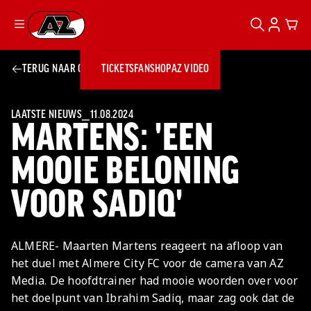
ZOEKEN
ACCOUN
CAR
Ga naar onze homepage
TERUG NAAR OVERZICHT
TICKETS
FANSHOP
AZ VIDEO
ZOEKEN
Zoeken
Sluiten
TICKETS
FANSHOP
LAATSTE NIEUWS
⎯
11.08.2024
MARTENS: 'EEN
AZ VIDEO
TICKETS
BUSINESS
BUSINESS
MOOIE BELONING
VOOR SADIQ'
AZ 1
AZ Business
Wat is AZ
Kees Kist
Bestel je
Business?
Hospitality
Lounge
AZ
seizoenkaart
ALMERE- Maarten Martens reageert na afloop van
AZ Business
Georg Kessler
VROUWEN
NIEUWS
TEAMS
CLUB & FANS
JEUGDOPLEIDING
Nieuws
het duel met Almere City FC voor de camera van AZ
Exposure
Events
Lounge
Teams
Media. De hoofdtrainer had mooie woorden over voor
Partnership
JONG AZ
Losse tickets
Skybox
Club & Fans
het doelpunt van Ibrahim Sadiq, maar zag ook dat de