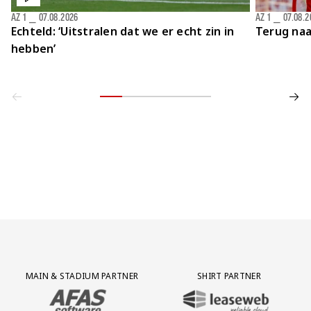
AZ 1
⎯
07.08.2026
AZ 1
⎯
07.08.2
Echteld: ‘Uitstralen dat we er echt zin in
Terug naa
hebben’
Partner Logos Grid
MAIN & STADIUM PARTNER
SHIRT PARTNER
BEZOEK ONZE MAIN & STADIUM PARTNER AFAS SOFTWARE
BEZOEK ONZE SHIRT PARTNER LEAS