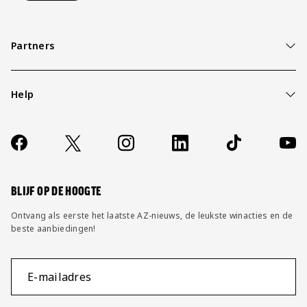
Partners
Help
Over ons
Contact
Socials
https://www.facebook.com/AZAlkmaar
X
Instagram
LinkedIn
TikTok
YouT
FAQ
Wijzig privacy instellingen
BLIJF OP DE HOOGTE
Ontvang als eerste het laatste AZ-nieuws, de leukste winacties en de
beste aanbiedingen!
E-mailadres