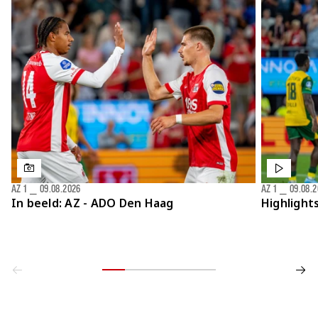
AZ 1
⎯
09.08.2026
AZ 1
⎯
09.08.
In beeld: AZ - ADO Den Haag
Highlight