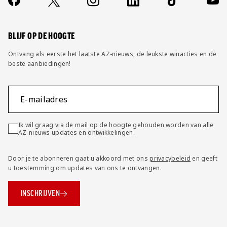
Socials
https://www.facebook.com/AZAlkmaar
X
Instagram
LinkedIn
TikTok
YouT
FAQ
Wijzig privacy instellingen
BLIJF OP DE HOOGTE
Ontvang als eerste het laatste AZ-nieuws, de leukste winacties en de
beste aanbiedingen!
E-mailadres
Ik wil graag via de mail op de hoogte gehouden worden van alle
AZ-nieuws updates en ontwikkelingen.
Door je te abonneren gaat u akkoord met ons
privacybeleid
en geeft
u toestemming om updates van ons te ontvangen.
INSCHRIJVEN