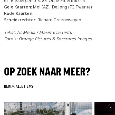
61. Rijsbergen 0-3, 85. Oude Elberink 0-4.
Gele Kaarten
: Mol (AZ), De Jong (FC Twente)
Rode Kaarten:
-
Scheidsrechter
: Richard Groenewegen
Tekst: AZ Media / Maxime Ledentu
Foto's: Orange Pictures &
Soccrates Images
OP ZOEK NAAR MEER?
BEKIJK ALLE ITEMS