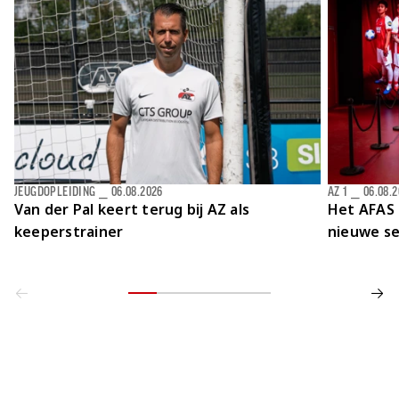
JEUGDOPLEIDING
⎯
06.08.2026
AZ 1
⎯
06.08.
Van der Pal keert terug bij AZ als
Het AFAS 
keeperstrainer
nieuwe se