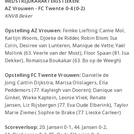
WEDSTRIJDKARAKTERISTIEKEN:
AZ Vrouwen - FC Twente 0-4 (0-2)
KNVB Beker
Opstelling AZ Vrouwen:
Femke Liefting; Camie Mol,
Karlijn Woons, Djoeke de Ridder, Robin Blom; Isa
Colin, Desiree van Lunteren, Manique de Vette; Yaël
Mollink (63. Veerle van der Most), Floor Spaan (81. Isa
Dekker), Romaissa Boukakar (63. Bo op de Weegh)
Opstelling FC Twente Vrouwen
:
Daniëlle de
Jong; Caitlin Dijkstra, Marisa Olislagers, Ella
Peddemors (77. Kayleigh van Dooren); Danique van
Ginkel, Wieke Kaptein, Leonie Vliek; Renate
Jansen, Liz Rijsbergen (77. Eva Oude Elberink), Taylor
Marie Ziemer, Sophie te Brake (77. Lieske Carleer)
Scoreverloop:
20. Jansen 0-1, 44. Jansen 0-2,