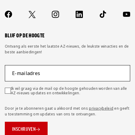
Over ons
Contact
Socials
https://www.facebook.com/AZAlkmaar
X
Instagram
LinkedIn
TikTok
YouT
FAQ
Wijzig privacy instellingen
BLIJF OP DE HOOGTE
Ontvang als eerste het laatste AZ-nieuws, de leukste winacties en de
beste aanbiedingen!
E-mailadres
Ik wil graag via de mail op de hoogte gehouden worden van alle
AZ-nieuws updates en ontwikkelingen.
Door je te abonneren gaat u akkoord met ons
privacybeleid
en geeft
u toestemming om updates van ons te ontvangen.
INSCHRIJVEN