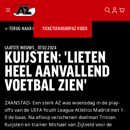
ZOEKEN
ACCOUN
CAR
Ga naar onze homepage
TERUG NAAR OVERZICHT
TICKETS
FANSHOP
AZ VIDEO
ZOEKEN
Zoeken
Sluiten
TICKETS
FANSHOP
LAATSTE NIEUWS
⎯
07.02.2024
KUIJSTEN: 'LIETEN
AZ VIDEO
TICKETS
BUSINESS
BUSINESS
HEEL AANVALLEND
VOETBAL ZIEN'
AZ 1
AZ Business
Wat is AZ
Kees Kist
Bestel je
Business?
Hospitality
Lounge
AZ
seizoenkaart
ZAANSTAD- Een sterk AZ was woensdag in de play-
AZ Business
Georg Kessler
VROUWEN
NIEUWS
TEAMS
CLUB & FANS
JEUGDOPLEIDING
Nieuws
offs van de UEFA Youth League Atlético Madrid met 1-
Exposure
Events
Lounge
Teams
0 de baas. Na afloop verschenen doelman Tristan
Partnership
JONG AZ
Losse tickets
Skybox
Club & Fans
Kuijsten en trainer Michael van Zijtveld voor de