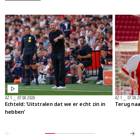
Jong AZ
Seizoenkaart
AZ 1
⎯
07.08.2026
AZ 1
⎯
07.08.2
Echteld: ‘Uitstralen dat we er echt zin in
Terug naa
hebben’