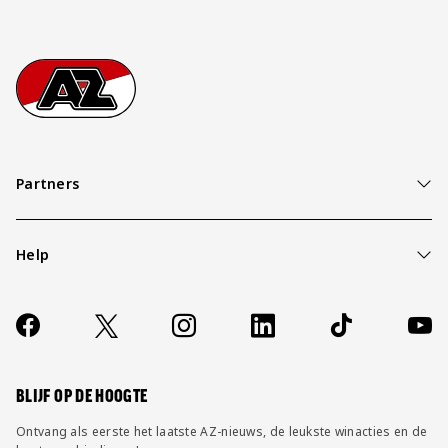
Footer
Ga naar onze homepage
Partners
Help
Over ons
Contact
Socials
https://www.facebook.com/AZAlkmaar
X
Instagram
LinkedIn
TikTok
YouT
FAQ
Wijzig privacy instellingen
BLIJF OP DE HOOGTE
Ontvang als eerste het laatste AZ-nieuws, de leukste winacties en de