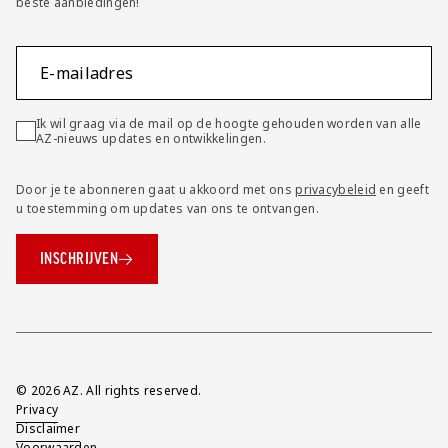
beste aanbiedingen!
E-mailadres
Ik wil graag via de mail op de hoogte gehouden worden van alle
AZ-nieuws updates en ontwikkelingen.
Door je te abonneren gaat u akkoord met ons
privacybeleid
en geeft
u toestemming om updates van ons te ontvangen.
INSCHRIJVEN
Overig
© 2026 AZ. All rights reserved.
Privacy
Disclaimer
Voorwaarden