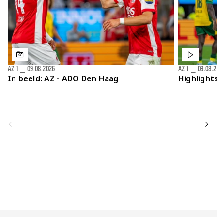
AZ 1
⎯
09.08.2026
AZ 1
⎯
09.08.
In beeld: AZ - ADO Den Haag
Highlight