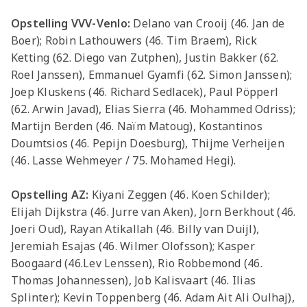
Opstelling VVV-Venlo:
Delano van Crooij (46. Jan de
Boer); Robin Lathouwers (46. Tim Braem), Rick
Ketting (62. Diego van Zutphen), Justin Bakker (62.
Roel Janssen), Emmanuel Gyamfi (62. Simon Janssen);
Joep Kluskens (46. Richard Sedlacek), Paul Pöpperl
(62. Arwin Javad), Elias Sierra (46. Mohammed Odriss);
Martijn Berden (46. Naïm Matoug), Kostantinos
Doumtsios (46. Pepijn Doesburg), Thijme Verheijen
(46. Lasse Wehmeyer / 75. Mohamed Hegi).
Opstelling AZ:
Kiyani Zeggen (46. Koen Schilder);
Elijah Dijkstra (46. Jurre van Aken), Jorn Berkhout (46.
Joeri Oud), Rayan Atikallah (46. Billy van Duijl),
Jeremiah Esajas (46. Wilmer Olofsson); Kasper
Boogaard (46.Lev Lenssen), Rio Robbemond (46.
Thomas Johannessen), Job Kalisvaart (46. Ilias
Splinter); Kevin Toppenberg (46. Adam Ait Ali Oulhaj),