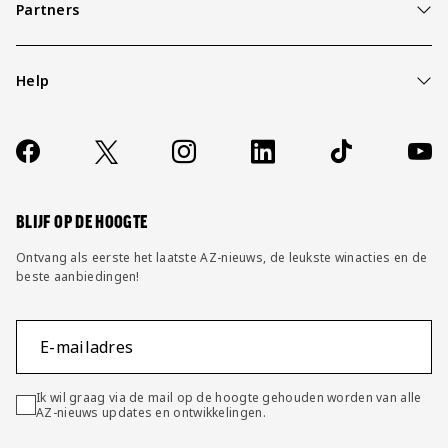
Partners
Help
Over ons
Contact
Socials
https://www.facebook.com/AZAlkmaar
X
Instagram
LinkedIn
TikTok
YouT
FAQ
Wijzig privacy instellingen
BLIJF OP DE HOOGTE
Ontvang als eerste het laatste AZ-nieuws, de leukste winacties en de
beste aanbiedingen!
E-mailadres
Ik wil graag via de mail op de hoogte gehouden worden van alle
AZ-nieuws updates en ontwikkelingen.