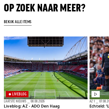
OP ZOEK NAAR MEER?
BEKIJK ALLE ITEMS
LIVEBLOG
LAATSTE NIEUWS
⎯
08.08.2026
AZ 1
⎯
07.08.2
Liveblog: AZ - ADO Den Haag
Echteld: ‘