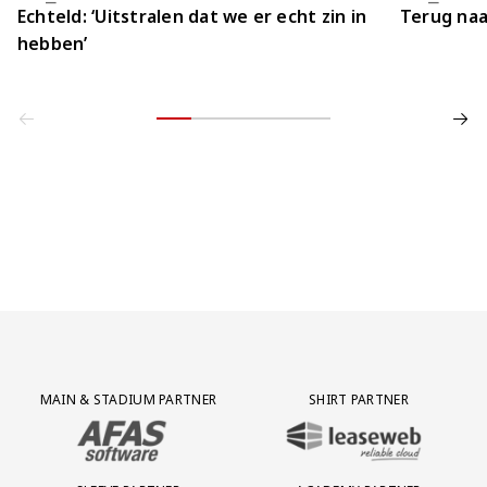
Echteld: ‘Uitstralen dat we er echt zin in
Terug naa
hebben’
Partner Logos Grid
MAIN & STADIUM PARTNER
SHIRT PARTNER
BEZOEK ONZE MAIN & STADIUM PARTNER AFAS SOFTWARE
BEZOEK ONZE SHIRT PARTNER LEAS