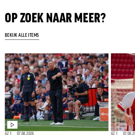
OP ZOEK NAAR MEER?
BEKIJK ALLE ITEMS
AZ 1
⎯
07.08.2026
AZ 1
⎯
07.08.2