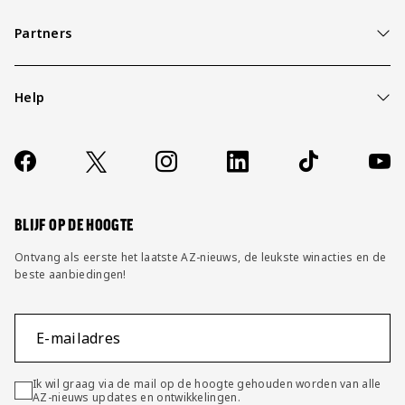
Partners
Help
Over ons
Contact
Socials
https://www.facebook.com/AZAlkmaar
X
Instagram
LinkedIn
TikTok
YouT
FAQ
Wijzig privacy instellingen
BLIJF OP DE HOOGTE
Ontvang als eerste het laatste AZ-nieuws, de leukste winacties en de
beste aanbiedingen!
E-mailadres
Ik wil graag via de mail op de hoogte gehouden worden van alle
AZ-nieuws updates en ontwikkelingen.