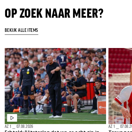
OP ZOEK NAAR MEER?
BEKIJK ALLE ITEMS
AZ 1
⎯
07.08.2026
AZ 1
⎯
07.08.2