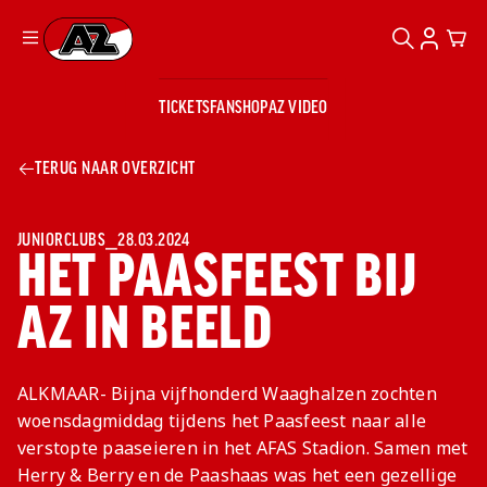
ZOEKEN
ACCOUN
CAR
Ga naar onze homepage
TICKETS
FANSHOP
AZ VIDEO
ZOEKEN
Zoeken
Sluiten
TICKETS
TERUG NAAR OVERZICHT
FANSHOP
AZ VIDEO
TICKETS
BUSINESS
BUSINESS
JUNIORCLUBS
⎯
28.03.2024
HET PAASFEEST BIJ
AZ IN BEELD
AZ 1
AZ Business
Wat is AZ
Kees Kist
Bestel je
Business?
Hospitality
Lounge
AZ
seizoenkaart
ALKMAAR- Bijna vijfhonderd Waaghalzen zochten
AZ Business
Georg Kessler
VROUWEN
NIEUWS
TEAMS
CLUB & FANS
JEUGDOPLEIDING
Nieuws
woensdagmiddag tijdens het Paasfeest naar alle
Exposure
Events
Lounge
Teams
verstopte paaseieren in het AFAS Stadion. Samen met
Partnership
JONG AZ
Losse tickets
Skybox
Club & Fans
Herry & Berry en de Paashaas was het een gezellige