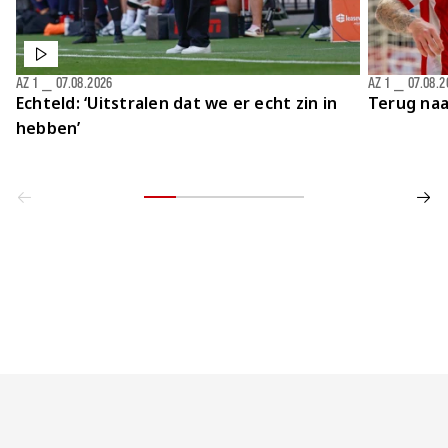
AZ 1
⎯
07.08.2026
AZ 1
⎯
07.08.2
Echteld: ‘Uitstralen dat we er echt zin in
Terug naa
hebben’