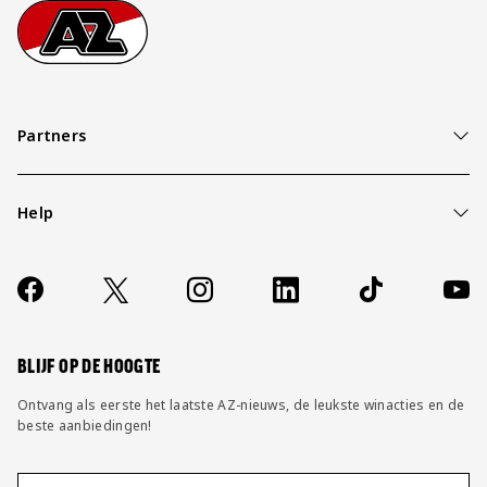
Footer
Ga naar onze homepage
Partners
Help
Over ons
Contact
Socials
https://www.facebook.com/AZAlkmaar
X
Instagram
LinkedIn
TikTok
YouT
FAQ
Wijzig privacy instellingen
BLIJF OP DE HOOGTE
Ontvang als eerste het laatste AZ-nieuws, de leukste winacties en de
beste aanbiedingen!